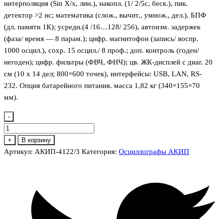
интерполяция (Sin X/х, лин.), накопл. (1/ 2/5с, беск.), пик.
детектор >2 нс; математика (слож., вычит., умнож., дел.), БПФ
(дл. памяти 1К); усредн.(4 /16…128/ 256), автоизм. задержек
(фаза/ время — 8 парам.); цифр. магнитофон (запись/ воспр.
1000 осцил.), сохр. 15 осцил./ 8 проф.; доп. контроль (годен/
негоден); цифр. фильтры (ФВЧ, ФНЧ); цв. ЖК-дисплей с диаг. 20
см (10 х 14 дел; 800×600 точек), интерфейсы: USB, LAN, RS-
232. Опция батарейного питания. масса 1,82 кг (340×155×70
мм).
-
Количество
товара
+
В корзину
АКИП-4122/3
Артикул:
АКИП-4122/3
Категория:
Осциллографы АКИП
Осциллограф
цифровой