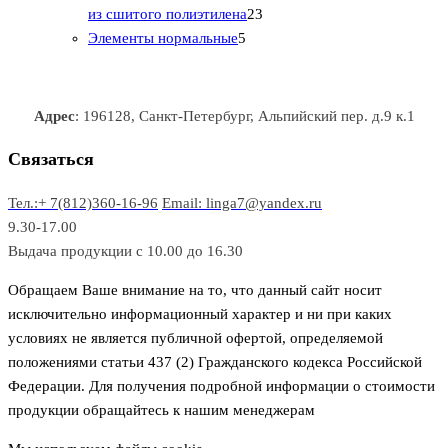
т
р
в
в
2
в
а
в
из сшитого полиэтилена
23
о
о
5
3
а
р
а
Элементы нормальные
5
в
в
т
т
р
а
р
а
о
о
а
о
р
в
в
в
Адрес
: 196128, Санкт-Петербург, Альпийский пер. д.9 к.1
о
а
а
в
р
р
Связаться
о
а
Тел.:+ 7(812)360-16-96
Email: linga7@yandex.ru
в
9.30-17.00
Выдача продукции с 10.00 до 16.30
Обращаем Ваше внимание на то, что данный сайт носит
исключительно информационный характер и ни при каких
условиях не является публичной офертой, определяемой
положениями статьи 437 (2) Гражданского кодекса Российской
Федерации. Для получения подробной информации о стоимости
продукции обращайтесь к нашим менеджерам