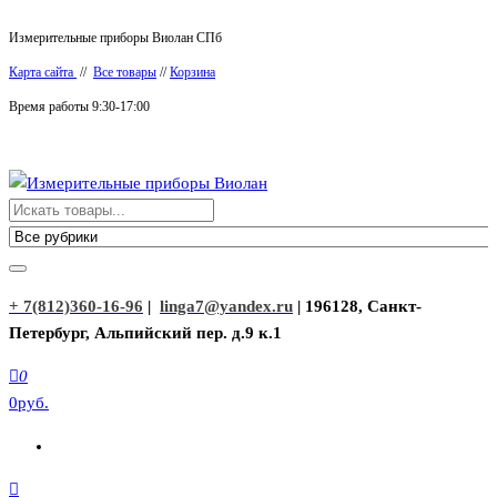
Перейти
Измерительные приборы Виолан СПб
к
Карта сайта
//
Все товары
//
Корзина
содержимому
Время работы 9:30-17:00
Измерительные приборы Виолан
+ 7(812)360-16-96
|
linga7@yandex.ru
| 196128, Санкт-
Петербург, Альпийский пер. д.9 к.1
0
0руб.