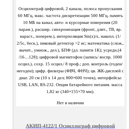
Осциллограф цифровой, 2 канала, полоса пропускания
60 МГц, макс. частота дискретизации 500 МГц, память
10 МБ на канал, авто- и курсорные измерения (20
парам.), расшир. синхронизация (фронт, длит., ТВ, вр.
нараст., поперем.), интерполяция Sin(x)/х, накопл. (1/
2/5с, беск.), пиковый детектор >2 нс; математика (слож.,
вычит., умнож., дел.), БПФ (дл. памяти 1К); усредн.(4
/16…128); цифровой магнитофон (запись/ воспр. 1000
осцил.), сохр. 15 осцил./ 8 проф.; доп. контроль (годен/
негоден); цифр. фильтры (ФВЧ, ФНЧ); цв. ЖК-дисплей с
диаг. 20 см (10 х 14 дел; 800×600 точек), интерфейсы:
USB, LAN, RS-232. Опция батарейного питания. масса
1,82 кг (340×155×70 мм).
Нет в наличии
АКИП-4122/1 Осциллограф цифровой