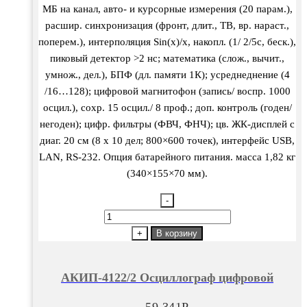
МБ на канал, авто- и курсорные измерения (20 парам.),
расшир. синхронизация (фронт, длит., ТВ, вр. нараст.,
поперем.), интерполяция Sin(x)/х, накопл. (1/ 2/5с, беск.),
пиковый детектор >2 нс; математика (слож., вычит.,
умнож., дел.), БПФ (дл. памяти 1К); усреднеднение (4
/16…128); цифровой магнитофон (запись/ воспр. 1000
осцил.), сохр. 15 осцил./ 8 проф.; доп. контроль (годен/
негоден); цифр. фильтры (ФВЧ, ФНЧ); цв. ЖК-дисплей с
диаг. 20 см (8 х 10 дел; 800×600 точек), интерфейс USB,
LAN, RS-232. Опция батарейного питания. масса 1,82 кг
(340×155×70 мм).
-
Количество
товара
+
В корзину
АКИП-4122/2
Осциллограф
АКИП-4122/2 Осциллограф цифровой
цифровой
59 341
Р