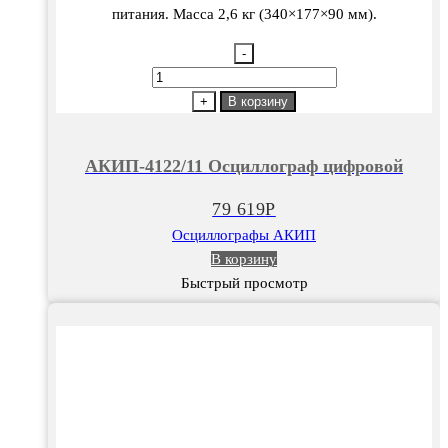
питания. Масса 2,6 кг (340×177×90 мм).
-
Количество
товара
+
В корзину
АКИП-4122/11
Осциллограф
АКИП-4122/11 Осциллограф цифровой
цифровой
79 619
Р
Осциллографы АКИП
В корзину
Быстрый просмотр