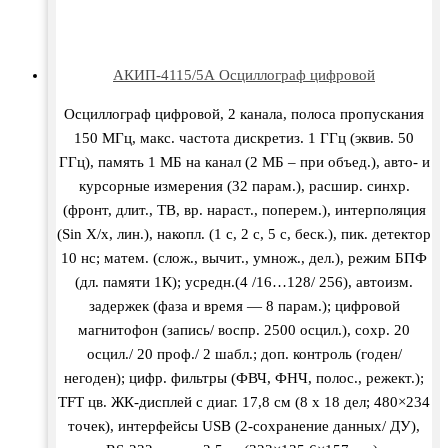
АКИП-4115/5А Осциллограф цифровой
Осциллограф цифровой, 2 канала, полоса пропускания
150 МГц, макс. частота дискретиз. 1 ГГц (эквив. 50
ГГц), память 1 МБ на канал (2 МБ – при объед.), авто- и
курсорные измерения (32 парам.), расшир. синхр.
(фронт, длит., ТВ, вр. нараст., поперем.), интерполяция
(Sin X/х, лин.), накопл. (1 с, 2 с, 5 с, беск.), пик. детектор
10 нс; матем. (слож., вычит., умнож., дел.), режим БПФ
(дл. памяти 1К); усредн.(4 /16…128/ 256), автоизм.
задержек (фаза и время — 8 парам.); цифровой
магнитофон (запись/ воспр. 2500 осцил.), сохр. 20
осцил./ 20 проф./ 2 шабл.; доп. контроль (годен/
негоден); цифр. фильтры (ФВЧ, ФНЧ, полос., режект.);
TFT цв. ЖК-дисплей с диаг. 17,8 см (8 х 18 дел; 480×234
точек), интерфейсы USB (2-сохранение данных/ ДУ),