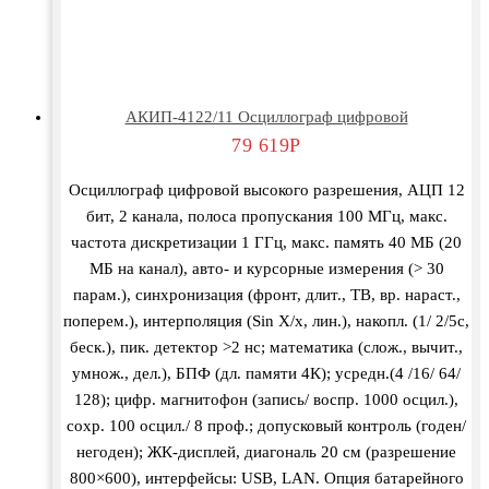
АКИП-4122/11 Осциллограф цифровой
79 619
Р
Осциллограф цифровой высокого разрешения, АЦП 12
бит, 2 канала, полоса пропускания 100 МГц, макс.
частота дискретизации 1 ГГц, макс. память 40 МБ (20
МБ на канал), авто- и курсорные измерения (> 30
парам.), синхронизация (фронт, длит., ТВ, вр. нараст.,
поперем.), интерполяция (Sin X/х, лин.), накопл. (1/ 2/5с,
беск.), пик. детектор >2 нс; математика (слож., вычит.,
умнож., дел.), БПФ (дл. памяти 4К); усредн.(4 /16/ 64/
128); цифр. магнитофон (запись/ воспр. 1000 осцил.),
сохр. 100 осцил./ 8 проф.; допусковый контроль (годен/
негоден); ЖК-дисплей, диагональ 20 см (разрешение
800×600), интерфейсы: USB, LAN. Опция батарейного