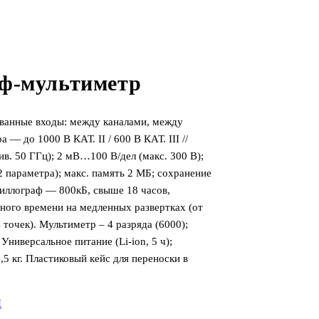
ф-мультиметр
ованные входы: между каналами, между
— до 1000 В КАТ. II / 600 В КАТ. III //
в. 50 ГГц); 2 мВ…100 В/дел (макс. 300 В);
2 параметра); макс. память 2 МБ; сохранение
циллограф — 800кБ, свыше 18 часов,
ного времени на медленных развертках (от
 точек). Мультиметр – 4 разряда (6000);
Универсальное питание (Li-ion, 5 ч);
,5 кг. Пластиковый кейс для переноски в
П