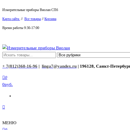
Перейти
Измерительные приборы Виолан СПб
к
Карта сайта
//
Все товары
//
Корзина
содержимому
Время работы 9:30-17:00
Измерительные приборы Виолан
+ 7(812)360-16-96
|
linga7@yandex.ru
| 196128, Санкт-Петербург
0
0руб.
МЕНЮ
0