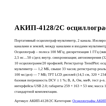
АКИП-4128/2С осциллогра
Портативный осциллограф-мультиметр, 2 канала. Изолир
каналами и землей, между каналами и входами мультиметра 
Осциллограф – полоса 100 МГц; дискретизация 1 ГГц (экви
2,5 нс…50 с/дел; внутр. синхронизация; автоизмерения (3
10 осциллограмм/20 профилей; Регистратор TrendPlot: ос
мультиметр — 1,2 МБ, свыше 33 часов; регистратор реаль
100 мс/дел) — 7 МБ; TFT LCD дисплей (14,5 см, 320 × 234
базовая погрешность DCV ± 1 %; В, А, Ом, мкФ, тест p-n. 
интерфейсы USB 2.0; габариты 259 × 163 × 53 мм; масса 1
стандартной комплектации.
Артикул:
АКИП-4128/2С
Категория:
Осциллографы АКИ