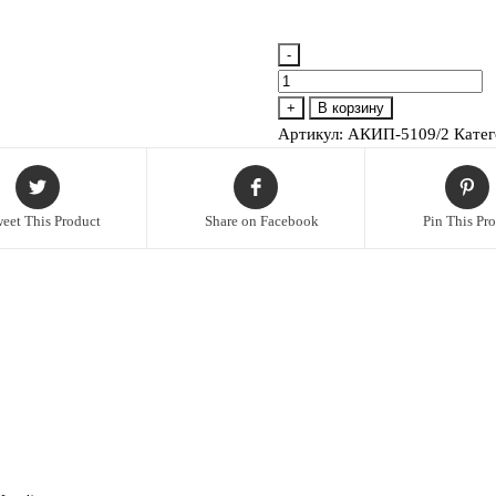
-
Количество
товара
+
В корзину
АКИП-5109/2
Артикул:
АКИП-5109/2
Катег
Частотомер
eet This Product
Share on Facebook
Pin This Pr