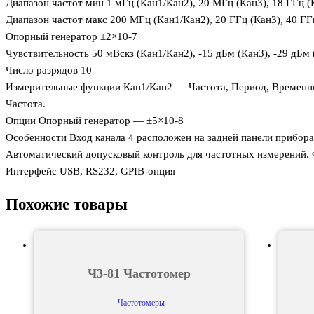
Диапазон частот мин 1 мГц (Кан1/Кан2), 20 МГц (Кан3), 18 ГГц (
Диапазон частот макс 200 МГц (Кан1/Кан2), 20 ГГц (Кан3), 40 ГГ
Опорный генератор ±2×10-7
Чувствительность 50 мВскз (Кан1/Кан2), -15 дБм (Кан3), -29 дБм 
Число разрядов 10
Измерительные функции Кан1/Кан2 — Частота, Период, Временные
Частота.
Опции Опорный генератор — ±5×10-8
Особенности Вход канала 4 расположен на задней панели прибора
Автоматический допусковый контроль для частотных измерений. Ф
Интерфейс USB, RS232, GPIB-опция
Похожие товары
Ч3-81 Частотомер
Частотомеры