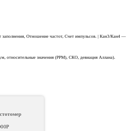
 заполнения, Отношение частот, Счет импульсов. | Кан3/Кан4 —
ум, относительные значения (PPM), СКО, девиация Аллана).
стотомер
000
Р