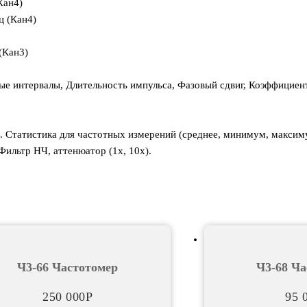
Кан4)
ц (Кан4)
(Кан3)
 интервалы, Длительность импульса, Фазовый сдвиг, Коэффициент
. Статистика для частотных измерений (среднее, минимум, максим
ильтр НЧ, аттенюатор (1х, 10х).
Ч3-66 Частотомер
Ч3-68 Ча
250 000
Р
95 