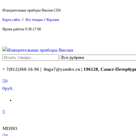
Перейти
Измерительные приборы Виолан СПб
к
Карта сайта
//
Все товары
//
Корзина
содержимому
Время работы 9:30-17:00
Измерительные приборы Виолан
+ 7(812)360-16-96
|
linga7@yandex.ru
| 196128, Санкт-Петербург
0
0руб.
МЕНЮ
0