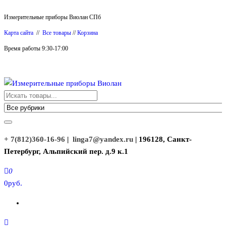
Перейти
Измерительные приборы Виолан СПб
к
Карта сайта
//
Все товары
//
Корзина
содержимому
Время работы 9:30-17:00
Измерительные приборы Виолан
+ 7(812)360-16-96
|
linga7@yandex.ru
| 196128, Санкт-
Петербург, Альпийский пер. д.9 к.1
0
0руб.