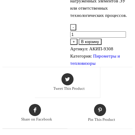
нагруженных элементов ЭУ
или ответственных
технологических процессов.
-
Количество
товара
+
В корзину
АКИП-9308
Артикул:
АКИП-9308
Инфракрасный
Категория:
Пирометры и
измеритель
тепловизоры
температуры
(пирометр)
Tweet This Product
Share on Facebook
Pin This Product