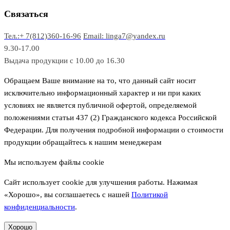
о
а
а
в
р
р
Связаться
о
а
Тел.:+ 7(812)360-16-96
Email: linga7@yandex.ru
в
9.30-17.00
Выдача продукции с 10.00 до 16.30
Обращаем Ваше внимание на то, что данный сайт носит
исключительно информационный характер и ни при каких
условиях не является публичной офертой, определяемой
положениями статьи 437 (2) Гражданского кодекса Российской
Федерации. Для получения подробной информации о стоимости
продукции обращайтесь к нашим менеджерам
Мы используем файлы cookie
Сайт использует cookie для улучшения работы. Нажимая
«Хорошо», вы соглашаетесь с нашей
Политикой
конфиденциальности
.
Хорошо