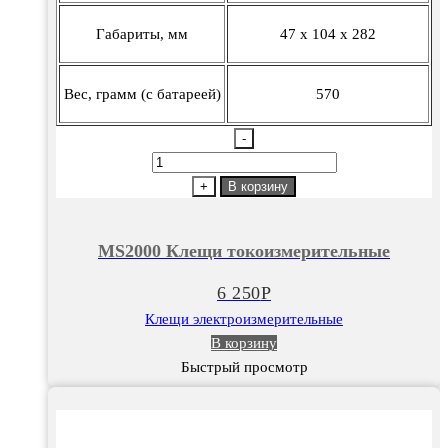
Габариты, мм
47 х 104 х 282
Вес, грамм (с батареей)
570
-
Количество
товара
+
В корзину
MS2000
Клещи
MS2000 Клещи токоизмерительные
токоизмерительные
6 250
Р
Клещи электроизмерительные
В корзину
Быстрый просмотр