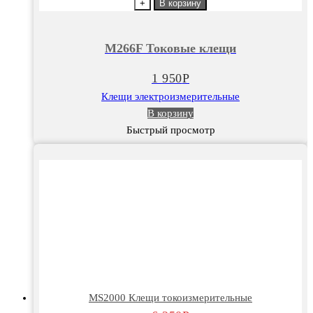
товара
+
В корзину
М266F
Токовые
М266F Токовые клещи
клещи
1 950
Р
Клещи электроизмерительные
В корзину
Быстрый просмотр
MS2000 Клещи токоизмерительные