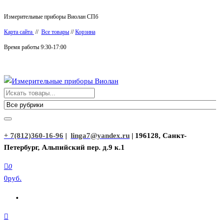
Перейти
Измерительные приборы Виолан СПб
к
Карта сайта
//
Все товары
//
Корзина
содержимому
Время работы 9:30-17:00
Измерительные приборы Виолан
+ 7(812)360-16-96
|
linga7@yandex.ru
| 196128, Санкт-
Петербург, Альпийский пер. д.9 к.1
0
0руб.