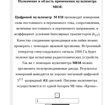
Назначение и область применения мультиметра
M838:
Цифровой мультиметр M 838
производит измерения
силы постоянного и переменного тока, сопротивления,
величины постоянного и переменного напряжения, и
коэффициент усиления биполярных транзисторов (h
).
21
Качество соединения проводников или пайки можно
проверить с помощью звуковой прозвонки. Встроенный
генератор синусоидального сигнала 1000 Гц будет
полезен при испытании радиотехнических устройств.
Так же с помощью мультиметра
М838
можно
прозвонить полупроводниковые диоды. Результаты
измерений выводятся на хорошо читаемый цифровой
1/2
3
-разрядный ЖК-дисплей. Питание мультиметра
осуществляется от одной батареи 9В типа «Крона».
-
Количество