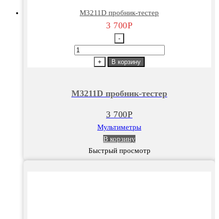
М3211D пробник-тестер
3 700
Р
-
Количество
товара
+
В корзину
М3211D
пробник-
М3211D пробник-тестер
тестер
3 700
Р
Мультиметры
В корзину
Быстрый просмотр