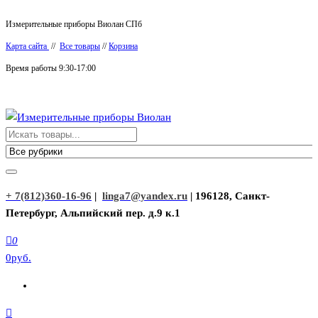
Перейти
Измерительные приборы Виолан СПб
к
Карта сайта
//
Все товары
//
Корзина
содержимому
Время работы 9:30-17:00
Измерительные приборы Виолан
+ 7(812)360-16-96
|
linga7@yandex.ru
| 196128, Санкт-
Петербург, Альпийский пер. д.9 к.1
0
0руб.