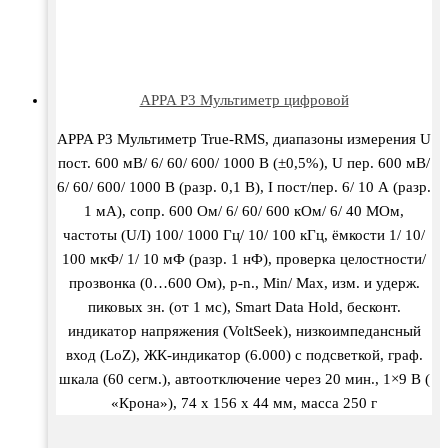
APPA P3 Мультиметр цифровой
APPA P3 Мультиметр True-RMS, диапазоны измерения U
пост. 600 мВ/ 6/ 60/ 600/ 1000 В (±0,5%), U пер. 600 мВ/
6/ 60/ 600/ 1000 В (разр. 0,1 В), I пост/пер. 6/ 10 А (разр.
1 мА), сопр. 600 Ом/ 6/ 60/ 600 кОм/ 6/ 40 МОм,
частоты (U/I) 100/ 1000 Гц/ 10/ 100 кГц, ёмкости 1/ 10/
100 мкФ/ 1/ 10 мФ (разр. 1 нФ), проверка целостности/
прозвонка (0…600 Ом), p-n., Min/ Max, изм. и удерж.
пиковых зн. (от 1 мс), Smart Data Hold, бесконт.
индикатор напряжения (VoltSeek), низкоимпедансный
вход (LoZ), ЖК-индикатор (6.000) с подсветкой, граф.
шкала (60 сегм.), автоотключение через 20 мин., 1×9 В (
«Крона»), 74 х 156 х 44 мм, масса 250 г