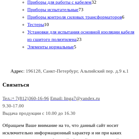
1
р
о
о
о
3
а
Приборы для работы с кабелем
32
т
а
в
в
7
в
2
р
Приборы испытательные
73
о
а
а
3
т
а
6
Приборы контроля силовых трансформаторов
6
1
в
р
р
т
о
т
Тестеры
10
0
а
о
о
о
в
о
Установки для испытания основной изоляции кабеля
т
р
в
в
2
в
а
в
из сшитого полиэтилена
23
о
о
5
3
а
р
а
Элементы нормальные
5
в
в
т
т
р
а
р
а
о
о
а
о
р
в
в
в
Адрес
: 196128, Санкт-Петербург, Альпийский пер. д.9 к.1
о
а
а
в
р
р
Связаться
о
а
Тел.:+ 7(812)360-16-96
Email: linga7@yandex.ru
в
9.30-17.00
Выдача продукции с 10.00 до 16.30
Обращаем Ваше внимание на то, что данный сайт носит
исключительно информационный характер и ни при каких