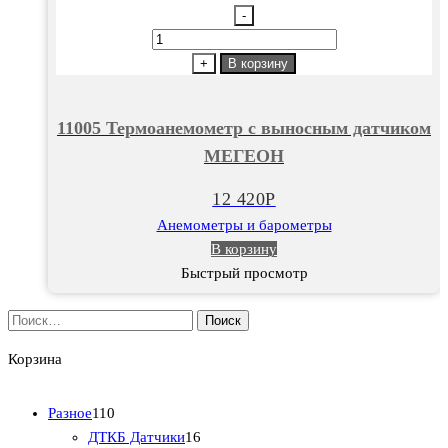
-
Количество
товара
+
В корзину
11005
Термоанемометр
11005 Термоанемометр с выносным датчиком
с
МЕГЕОН
выносным
датчиком
12 420
Р
МЕГЕОН
Анемометры и барометры
В корзину
Быстрый просмотр
Найти:
Корзина
1
Разное
110
1
1
ДТКБ Датчики
16