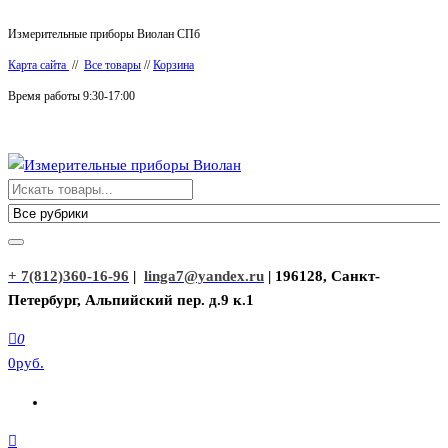
Перейти
Измерительные приборы Виолан СПб
к
Карта сайта
//
Все товары
//
Корзина
содержимому
Время работы 9:30-17:00
Измерительные приборы Виолан
+ 7(812)360-16-96
|
linga7@yandex.ru
| 196128, Санкт-
Петербург, Альпийский пер. д.9 к.1
0
0руб.