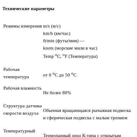
Технические параметры
Режимы измерения
m/s (м/с)
km/h (км/час)
ft/min (футы/мин) —
knots (морские мили в час)
о
о
Temp
С,
F (Температура)
Рабочая
о
о
от 0
С до 50
С
температура
Рабочая влажность
Не более 80%
Структура датчика
Обычная вращающаяся рычажная подвеска
скорости воздуха
и сферическая подвеска с малым трением
Температурный
Термопарный зонд К-типа с открытым