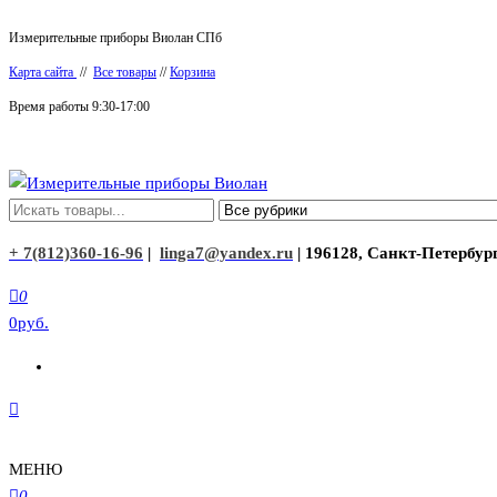
Перейти
Измерительные приборы Виолан СПб
к
Карта сайта
//
Все товары
//
Корзина
содержимому
Время работы 9:30-17:00
Измерительные приборы Виолан
+ 7(812)360-16-96
|
linga7@yandex.ru
| 196128, Санкт-Петербург
0
0руб.
МЕНЮ
0