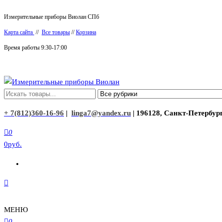
Перейти
Измерительные приборы Виолан СПб
к
Карта сайта
//
Все товары
//
Корзина
содержимому
Время работы 9:30-17:00
Измерительные приборы Виолан
+ 7(812)360-16-96
|
linga7@yandex.ru
| 196128, Санкт-Петербург
0
0руб.
МЕНЮ
0