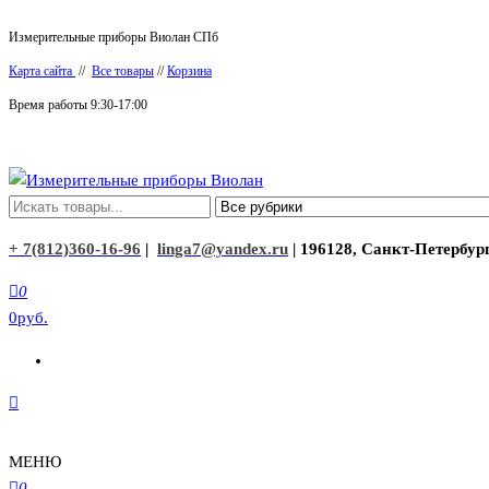
Перейти
Измерительные приборы Виолан СПб
к
Карта сайта
//
Все товары
//
Корзина
содержимому
Время работы 9:30-17:00
Измерительные приборы Виолан
+ 7(812)360-16-96
|
linga7@yandex.ru
| 196128, Санкт-Петербург
0
0руб.
МЕНЮ
0