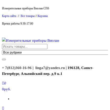
Перейти
Измерительные приборы Виолан СПб
к
Карта сайта
//
Все товары
//
Корзина
содержимому
Время работы 9:30-17:00
Измерительные приборы Виолан
+ 7(812)360-16-96
|
linga7@yandex.ru
| 196128, Санкт-
Петербург, Альпийский пер. д.9 к.1
0
0руб.