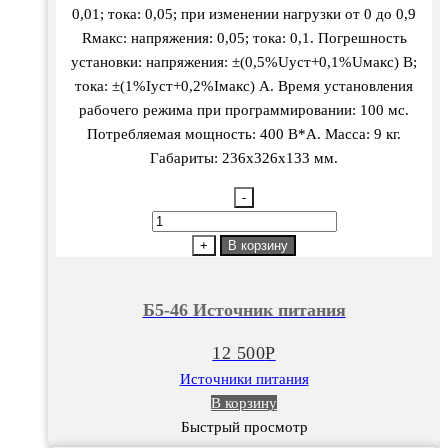
0,01; тока: 0,05; при изменении нагрузки от 0 до 0,9
Rмакс: напряжения: 0,05; тока: 0,1. Погрешность
установки: напряжения: ±(0,5%Uуст+0,1%Uмакс) В;
тока: ±(1%Iуст+0,2%Iмакс) А. Время установления
рабочего режима при программировании: 100 мс.
Потребляемая мощность: 400 В*А. Масса: 9 кг.
Габариты: 236х326х133 мм.
-
Количество
товара
+
В корзину
Б5-
46
Б5-46 Источник питания
Источник
питания
12 500
Р
Источники питания
В корзину
Быстрый просмотр