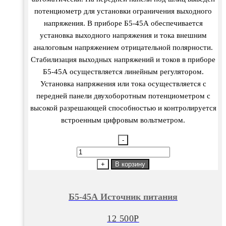
потенциометр для установки ограничения выходного
напряжения. В приборе Б5-45А обеспечивается
установка выходного напряжения и тока внешним
аналоговым напряжением отрицательной полярности.
Стабилизация выходных напряжений и токов в приборе
Б5-45А осуществляется линейным регулятором.
Установка напряжения или тока осуществляется с
передней панели двухоборотным потенциометром с
высокой разрешающей способностью и контролируется
встроенным цифровым вольтметром.
-
Количество
товара
+
В корзину
Б5-
45А
Б5-45А Источник питания
Источник
питания
12 500
Р