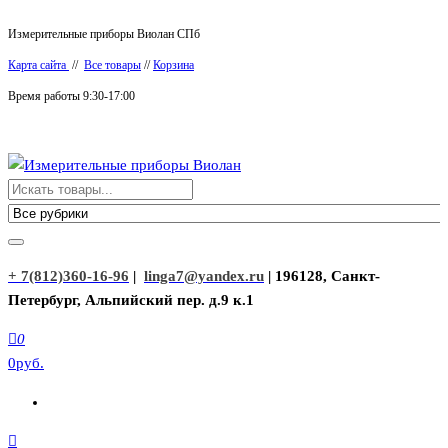
Перейти
Измерительные приборы Виолан СПб
к
Карта сайта
//
Все товары
//
Корзина
содержимому
Время работы 9:30-17:00
Измерительные приборы Виолан
+ 7(812)360-16-96
|
linga7@yandex.ru
| 196128, Санкт-
Петербург, Альпийский пер. д.9 к.1
0
0руб.