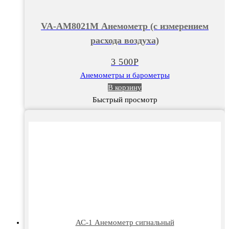
VA-
AM8021M
VA-AM8021M Анемометр (с измерением
Анемометр
расхода воздуха)
(с
измерением
3 500
Р
расхода
Анемометры и барометры
воздуха)
В корзину
Быстрый просмотр
АС-1 Анемометр сигнальный