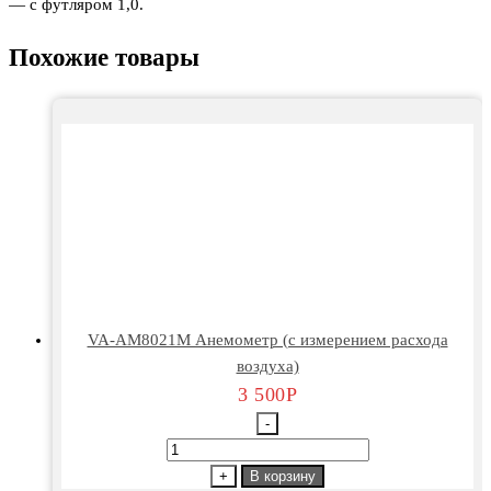
— с футляром 1,0.
Похожие товары
VA-AM8021M Анемометр (с измерением расхода
воздуха)
3 500
Р
-
Количество
товара
+
В корзину