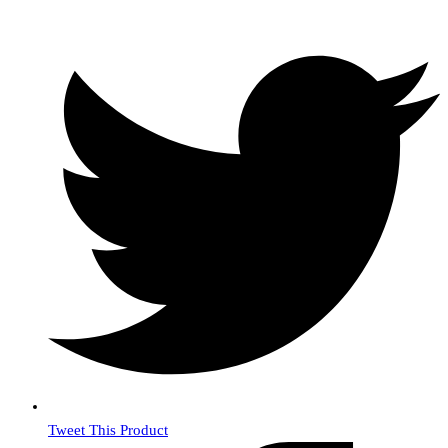
Барометр-
анероид
Tweet This Product