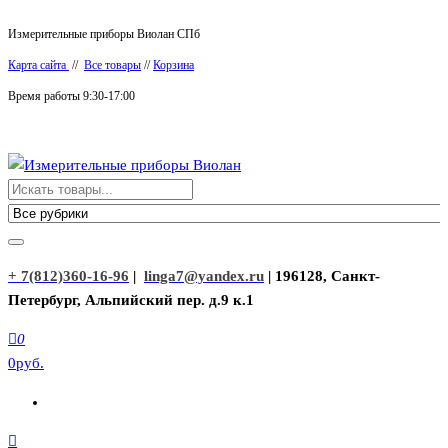
Перейти
Измерительные приборы Виолан СПб
к
Карта сайта
//
Все товары
//
Корзина
содержимому
Время работы 9:30-17:00
Измерительные приборы Виолан
+ 7(812)360-16-96
|
linga7@yandex.ru
| 196128, Санкт-
Петербург, Альпийский пер. д.9 к.1
0
0руб.