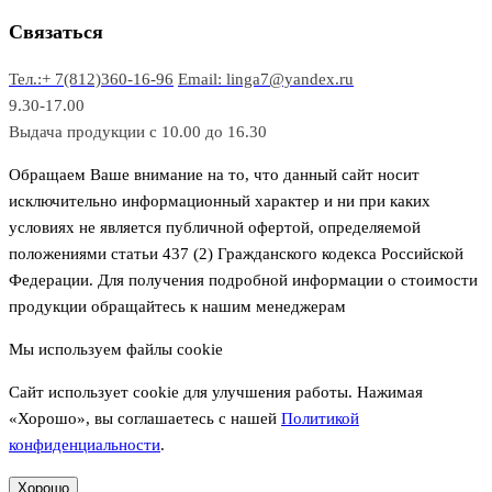
о
а
а
в
р
р
Связаться
о
а
Тел.:+ 7(812)360-16-96
Email: linga7@yandex.ru
в
9.30-17.00
Выдача продукции с 10.00 до 16.30
Обращаем Ваше внимание на то, что данный сайт носит
исключительно информационный характер и ни при каких
условиях не является публичной офертой, определяемой
положениями статьи 437 (2) Гражданского кодекса Российской
Федерации. Для получения подробной информации о стоимости
продукции обращайтесь к нашим менеджерам
Мы используем файлы cookie
Сайт использует cookie для улучшения работы. Нажимая
«Хорошо», вы соглашаетесь с нашей
Политикой
конфиденциальности
.
Хорошо