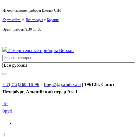
Перейти
Измерительные приборы Виолан СПб
к
Карта сайта
//
Все товары
//
Корзина
содержимому
Время работы 9:30-17:00
Измерительные приборы Виолан
+ 7(812)360-16-96
|
linga7@yandex.ru
| 196128, Санкт-
Петербург, Альпийский пер. д.9 к.1
0
0руб.