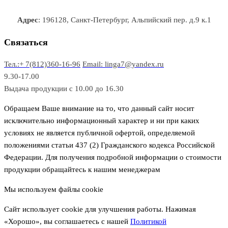
а
о
о
а
о
р
в
в
в
Адрес
: 196128, Санкт-Петербург, Альпийский пер. д.9 к.1
о
а
а
в
р
р
Связаться
о
а
Тел.:+ 7(812)360-16-96
Email: linga7@yandex.ru
в
9.30-17.00
Выдача продукции с 10.00 до 16.30
Обращаем Ваше внимание на то, что данный сайт носит
исключительно информационный характер и ни при каких
условиях не является публичной офертой, определяемой
положениями статьи 437 (2) Гражданского кодекса Российской
Федерации. Для получения подробной информации о стоимости
продукции обращайтесь к нашим менеджерам
Мы используем файлы cookie
Сайт использует cookie для улучшения работы. Нажимая
«Хорошо», вы соглашаетесь с нашей
Политикой