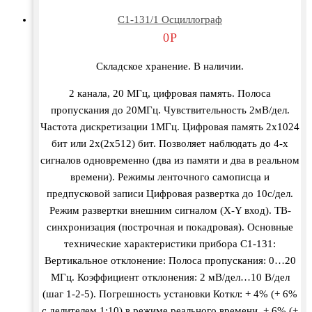
С1-131/1 Осциллограф
0
Р
Складское хранение. В наличии.
2 канала, 20 МГц, цифровая память. Полоса
пропускания до 20МГц. Чувствительность 2мВ/дел.
Частота дискретизации 1МГц. Цифровая память 2х1024
бит или 2х(2х512) бит. Позволяет наблюдать до 4-х
сигналов одновременно (два из памяти и два в реальном
времени). Режимы ленточного самописца и
предпусковой записи Цифровая развертка до 10с/дел.
Режим развертки внешним сигналом (X-Y вход). ТВ-
синхронизация (построчная и покадровая). Основные
технические характеристики прибора С1-131:
Вертикальное отклонение: Полоса пропускания: 0…20
МГц. Коэффициент отклонения: 2 мВ/дел…10 В/дел
(шаг 1-2-5). Погрешность установки Коткл: + 4% (+ 6%
с делителем 1:10) в режиме реального времени, + 6% (+