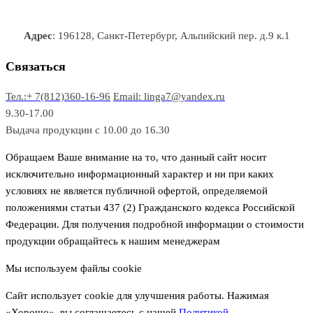
а
о
о
а
о
р
в
в
в
Адрес
: 196128, Санкт-Петербург, Альпийский пер. д.9 к.1
о
а
а
в
р
р
Связаться
о
а
Тел.:+ 7(812)360-16-96
Email: linga7@yandex.ru
в
9.30-17.00
Выдача продукции с 10.00 до 16.30
Обращаем Ваше внимание на то, что данный сайт носит
исключительно информационный характер и ни при каких
условиях не является публичной офертой, определяемой
положениями статьи 437 (2) Гражданского кодекса Российской
Федерации. Для получения подробной информации о стоимости
продукции обращайтесь к нашим менеджерам
Мы используем файлы cookie
Сайт использует cookie для улучшения работы. Нажимая
«Хорошо», вы соглашаетесь с нашей
Политикой