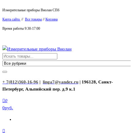
Перейти
Измерительные приборы Виолан СПб
к
Карта сайта
//
Все товары
//
Корзина
содержимому
Время работы 9:30-17:00
Измерительные приборы Виолан
+ 7(812)360-16-96
|
linga7@yandex.ru
| 196128, Санкт-
Петербург, Альпийский пер. д.9 к.1
0
0руб.