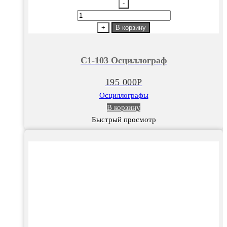
-
Количество
товара
+
В корзину
C1-
103
C1-103 Осциллограф
Осциллограф
195 000
Р
Осциллографы
В корзину
Быстрый просмотр