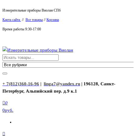
Перейти
Измерительные приборы Виолан СПб
к
Карта сайта
//
Все товары
//
Корзина
содержимому
Время работы 9:30-17:00
Измерительные приборы Виолан
+ 7(812)360-16-96
|
linga7@yandex.ru
| 196128, Санкт-
Петербург, Альпийский пер. д.9 к.1
0
0руб.