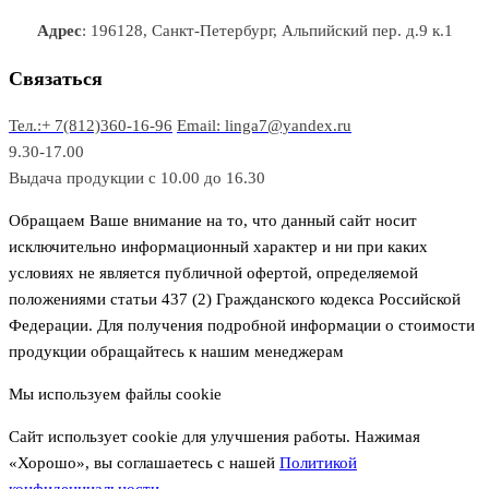
р
в
в
в
Адрес
: 196128, Санкт-Петербург, Альпийский пер. д.9 к.1
о
а
а
в
р
р
Связаться
о
а
Тел.:+ 7(812)360-16-96
Email: linga7@yandex.ru
в
9.30-17.00
Выдача продукции с 10.00 до 16.30
Обращаем Ваше внимание на то, что данный сайт носит
исключительно информационный характер и ни при каких
условиях не является публичной офертой, определяемой
положениями статьи 437 (2) Гражданского кодекса Российской
Федерации. Для получения подробной информации о стоимости
продукции обращайтесь к нашим менеджерам
Мы используем файлы cookie
Сайт использует cookie для улучшения работы. Нажимая
«Хорошо», вы соглашаетесь с нашей
Политикой