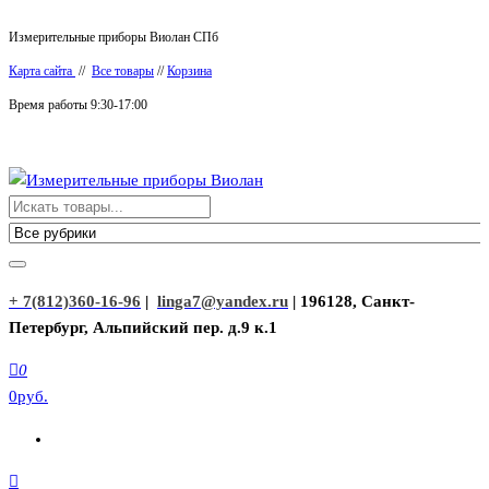
Перейти
Измерительные приборы Виолан СПб
к
Карта сайта
//
Все товары
//
Корзина
содержимому
Время работы 9:30-17:00
Измерительные приборы Виолан
+ 7(812)360-16-96
|
linga7@yandex.ru
| 196128, Санкт-
Петербург, Альпийский пер. д.9 к.1
0
0руб.