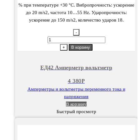
% при температуре +30 °С. Вибропрочность: ускорение
до 20 m/s2, частота 10…55 Hz. Ударопрочность:
ускорение до 150 m/s2, количество ударов 18.
-
Количество
товара
+
В корзину
ЕД42
Амперметр
ЕД42 Амперметр вольтметр
вольтметр
4 380
Р
Амперметры и вольтметры переменного тока и
напряжения
В корзину
Быстрый просмотр