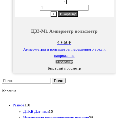
-
Количество
товара
+
В корзину
Ц33-
М1
Ц33-М1 Амперметр вольтметр
Амперметр
вольтметр
4 660
Р
Амперметры и вольтметры переменного тока и
напряжения
В корзину
Быстрый просмотр
Найти:
Корзина
1
Разное
110
1
1
ДТКБ Датчики
16
0
6
3
Измерители неэлектрических величин
38