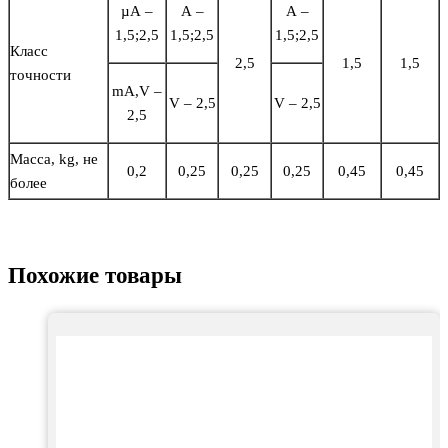
µА –
А –
А –
1,5;2,5
1,5;2,5
1,5;2,5
Класс
2,5
1,5
1,5
точности
mА,V –
V – 2,5
V – 2,5
2,5
Масса, kg, не
0,2
0,25
0,25
0,25
0,45
0,45
более
Похожие товары