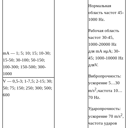
Нормальная
область частот 45-
1000 Hz.
Рабочая область
частот 30-45,
1000-20000 Hz
для mA иµA; 30-
mА — 1; 5; 10; 15; 10-30;
45; 1000-10000 Hz
15-50; 30-100; 50-150;
дляV.
100-300; 150-500; 300-
1000
Вибропрочность:
V — 0,5-3; 1-7,5; 2-15; 30;
ускорение 5…30
50; 75; 150; 250; 300; 500;
2
m/s
,частота 10…
600
70 Hz.
Ударопрочность:
2
ускорение 70 m/s
,
частота ударов