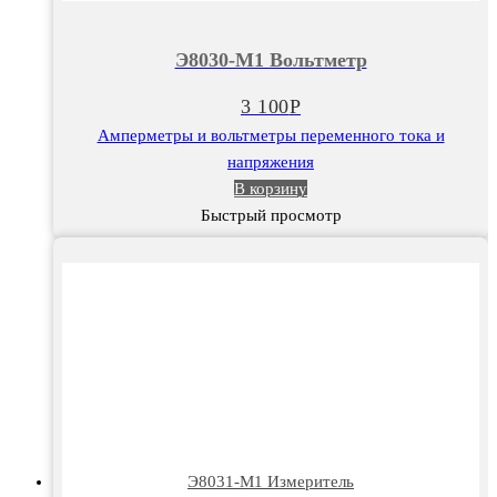
Э8030-
М1
Э8030-М1 Вольтметр
Вольтметр
3 100
Р
Амперметры и вольтметры переменного тока и
напряжения
В корзину
Быстрый просмотр
Э8031-М1 Измеритель