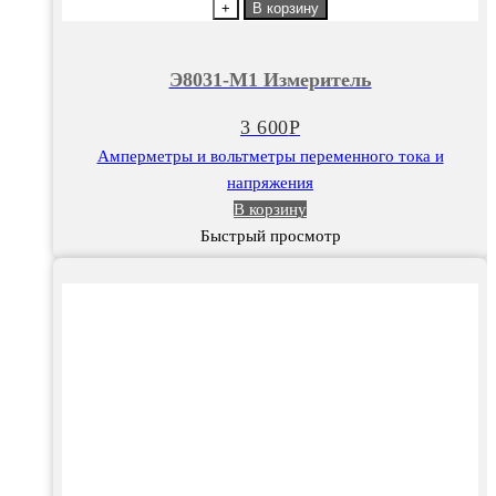
товара
+
В корзину
Э8031-
М1
Э8031-М1 Измеритель
Измеритель
3 600
Р
Амперметры и вольтметры переменного тока и
напряжения
В корзину
Быстрый просмотр