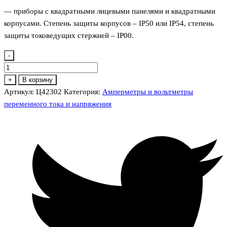
— приборы с квадратными лицевыми панелями и квадратными
корпусами. Степень защиты корпусов – IP50 или IP54, степень
защиты токоведущих стержней – IP00.
-
Количество
товара
+
В корзину
Ц42302
Артикул:
Ц42302
Категория:
Амперметры и вольтметры
Амперметры
переменного тока и напряжения
и
вольтметры