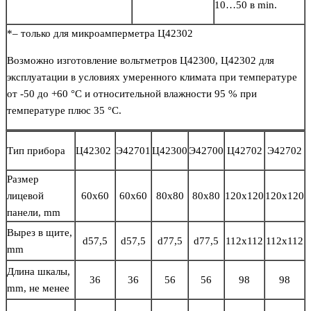
10…50 в min.
*– только для микроамперметра Ц42302
Возможно изготовление вольтметров Ц42300, Ц42302 для
эксплуатации в условиях умеренного климата при температуре
от -50 до +60 °С и относительной влажности 95 % при
температуре плюс 35 °С.
Тип прибора
Ц42302
Э42701
Ц42300
Э42700
Ц42702
Э42702
Размер
лицевой
60х60
60х60
80х80
80х80
120х120
120х120
панели, mm
Вырез в щите,
d57,5
d57,5
d77,5
d77,5
112х112
112х112
mm
Длина шкалы,
36
36
56
56
98
98
mm, не менее