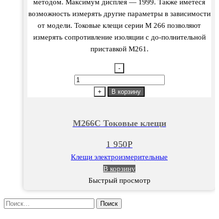
методом. Максимум дисплея — 1999. Также иметеся
возможность измерять другие параметры в зависимости
от модели. Токовые клещи серии М 266 позволяют
измерять сопротивление изоляции с до-полнительной
приставкой М261.
-
Количество
товара
+
В корзину
М266С
Токовые
М266С Токовые клещи
клещи
1 950
Р
Клещи электроизмерительные
В корзину
Быстрый просмотр
Найти: