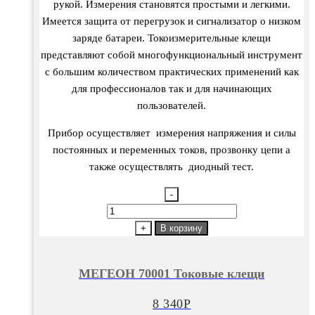
рукой. Измерения становятся простыми и легкими.
Имеется защита от перегрузок и сигнализатор о низком
заряде батареи. Токоизмерительные клещи
представляют собой многофункциональный инструмент
с большим количеством практических применений как
для профессионалов так и для начинающих
пользователей.
Прибор осуществляет измерения напряжения и силы
постоянных и переменных токов, прозвонку цепи а
также осуществлять диодный тест.
-
Количество
товара
+
В корзину
МЕГЕОН
70001
МЕГЕОН 70001 Токовые клещи
Токовые
клещи
8 340
Р