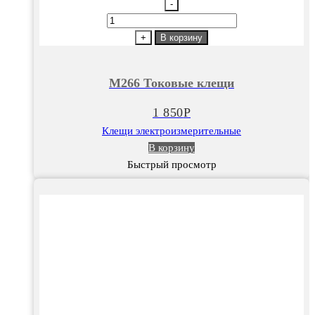
-
Количество
товара
+
В корзину
М266
Токовые
М266 Токовые клещи
клещи
1 850
Р
Клещи электроизмерительные
В корзину
Быстрый просмотр