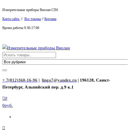
Перейти
Измерительные приборы Виолан СПб
к
Карта сайта
//
Все товары
//
Корзина
содержимому
Время работы 9:30-17:00
Измерительные приборы Виолан
+ 7(812)360-16-96
|
linga7@yandex.ru
| 196128, Санкт-
Петербург, Альпийский пер. д.9 к.1
0
0руб.