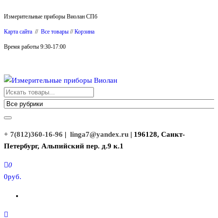
Перейти
Измерительные приборы Виолан СПб
к
Карта сайта
//
Все товары
//
Корзина
содержимому
Время работы 9:30-17:00
Измерительные приборы Виолан
+ 7(812)360-16-96
|
linga7@yandex.ru
| 196128, Санкт-
Петербург, Альпийский пер. д.9 к.1
0
0руб.