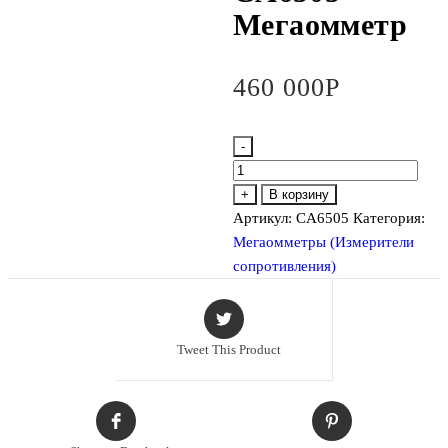
Мегаомметр
460 000
Р
-
Количество
товара
+
В корзину
CA6505
Артикул:
CA6505
Категория:
Мегаомметр
Мегаомметры (Измерители
сопротивления)
Tweet This Product