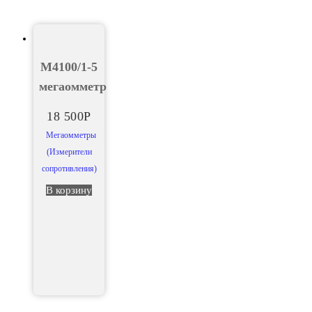
М4100/1-5
мегаомметр
18 500
Р
Мегаомметры
(Измерители
сопротивления)
В корзину