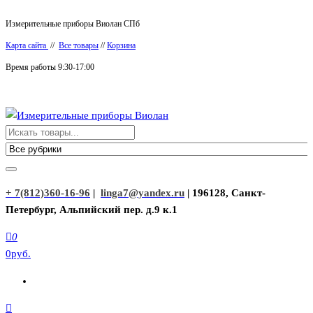
Перейти
Измерительные приборы Виолан СПб
к
Карта сайта
//
Все товары
//
Корзина
содержимому
Время работы 9:30-17:00
Измерительные приборы Виолан
+ 7(812)360-16-96
|
linga7@yandex.ru
| 196128, Санкт-
Петербург, Альпийский пер. д.9 к.1
0
0руб.