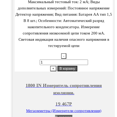
Максимальный тестовый ток: 2 мА; Виды
дополнительных измерений: Постоянное напряжение
Детектор напряжения; Вид питания: Батарея AA тип 1,5
В 8 шт.; Особенности: Автоматический разряд
накопительного конденсатора. Измерение
сопротивления низкоомной цепи током 200 мА.
Световая индикация наличия опасного напряжения в
тестируемой цепи
-
Количество
товара
+
В корзину
1800
IN
1800 IN Измеритель сопротивления
Измеритель
изоляции.
сопротивления
изоляции.
19 467
Р
Мегаомметры (Измерители сопротивления)