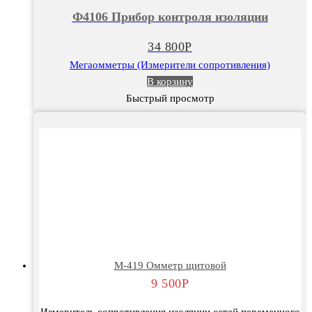
Прибор
Ф4106 Прибор контроля изоляции
контроля
изоляции
34 800
Р
Мегаомметры (Измерители сопротивления)
В корзину
Быстрый просмотр
M-419 Омметр щитовой
9 500
Р