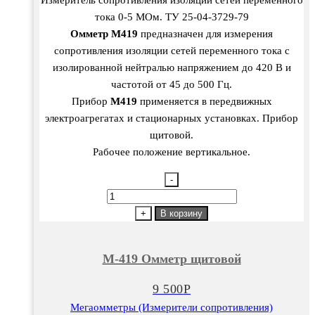
Измеритель сопротивления изоляции сетей переменного
тока 0-5 МОм. ТУ 25-04-3729-79
Омметр М419
предназначен для измерения
сопротивления изоляции сетей переменного тока с
изолированной нейтралью напряжением до 420 В и
частотой от 45 до 500 Гц.
Прибор
М419
применяется в передвижных
электроагрегатах и стационарных установках. Прибор
щитовой.
Рабочее положение вертикальное.
-
Количество
товара
+
В корзину
M-
419
M-419 Омметр щитовой
Омметр
щитовой
9 500
Р
Мегаомметры (Измерители сопротивления)