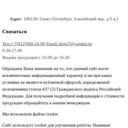
в
в
т
т
р
а
р
а
о
о
а
о
р
в
в
в
Адрес
: 196128, Санкт-Петербург, Альпийский пер. д.9 к.1
о
а
а
в
р
р
Связаться
о
а
Тел.:+ 7(812)360-16-96
Email: linga7@yandex.ru
в
9.30-17.00
Выдача продукции с 10.00 до 16.30
Обращаем Ваше внимание на то, что данный сайт носит
исключительно информационный характер и ни при каких
условиях не является публичной офертой, определяемой
положениями статьи 437 (2) Гражданского кодекса Российской
Федерации. Для получения подробной информации о стоимости
продукции обращайтесь к нашим менеджерам
Мы используем файлы cookie
Сайт использует cookie для улучшения работы. Нажимая