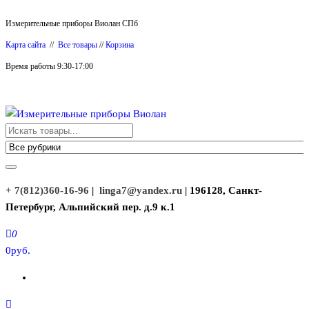
Перейти
Измерительные приборы Виолан СПб
к
Карта сайта
//
Все товары
//
Корзина
содержимому
Время работы 9:30-17:00
Измерительные приборы Виолан
+ 7(812)360-16-96
|
linga7@yandex.ru
| 196128, Санкт-
Петербург, Альпийский пер. д.9 к.1
0
0руб.