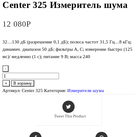
Center 325 Измеритель шума
12 080
Р
32…130 дБ (разрешение 0,1 дБ); полоса частот 31,5 Гц…8 кГц;
динамич. диапазон 50 дБ; фильтры А, С; измерение быстро (125
мс)/ медленно (1 с); питание 9 В; масса 240
-
Количество
товара
+
В корзину
Center
Артикул:
Center 325
Категория:
Измерители шума
325
Измеритель
шума
Tweet This Product