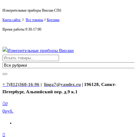
Перейти
Измерительные приборы Виолан СПб
к
Карта сайта
//
Все товары
//
Корзина
содержимому
Время работы 9:30-17:00
Измерительные приборы Виолан
+ 7(812)360-16-96
|
linga7@yandex.ru
| 196128, Санкт-
Петербург, Альпийский пер. д.9 к.1
0
0руб.