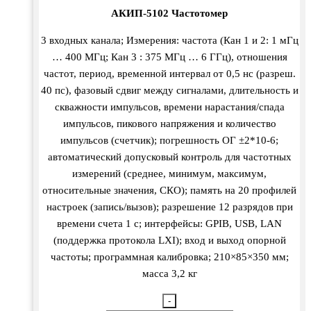
АКИП-5102 Частотомер
3 входных канала; Измерения: частота (Кан 1 и 2: 1 мГц
… 400 МГц; Кан 3 : 375 МГц … 6 ГГц), отношения
частот, период, временной интервал от 0,5 нс (разреш.
40 пс), фазовый сдвиг между сигналами, длительность и
скважности импульсов, времени нарастания/спада
импульсов, пикового напряжения и количество
импульсов (счетчик); погрешность ОГ ±2*10-6;
автоматический допусковый контроль для частотных
измерений (среднее, минимум, максимум,
относительные значения, СКО); память на 20 профилей
настроек (запись/вызов); разрешение 12 разрядов при
времени счета 1 с; интерфейсы: GPIB, USB, LAN
(поддержка протокола LXI); вход и выход опорной
частоты; программная калибровка; 210×85×350 мм;
масса 3,2 кг
-