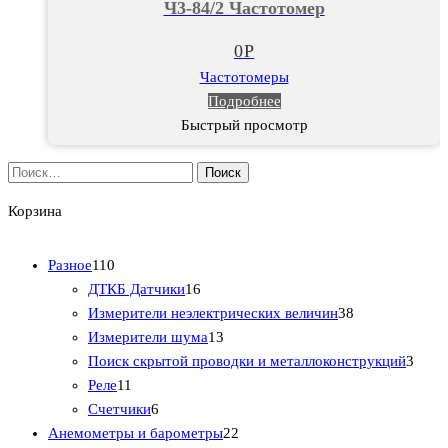
Ч3-84/2 Частотомер
0
Р
Частотомеры
Подробнее
Быстрый просмотр
Найти:
Корзина
1
Разное
110
1
1
ДТКБ Датчики
16
0
6
3
Измерители неэлектрических величин
38
т
т
1
8
Измерители шума
13
о
о
3
т
3
Поиск скрытой проводки и металлоконструкций
3
в
1
в
т
о
т
Реле
11
а
1
6
а
о
в
о
Счетчики
6
р
т
т
р
в
2
а
в
Анемометры и барометры
22