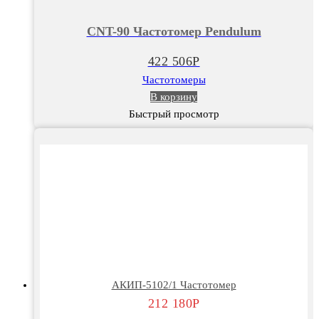
CNT-
90
CNT-90 Частотомер Pendulum
Частотомер
Pendulum
422 506
Р
Частотомеры
В корзину
Быстрый просмотр
АКИП-5102/1 Частотомер
212 180
Р