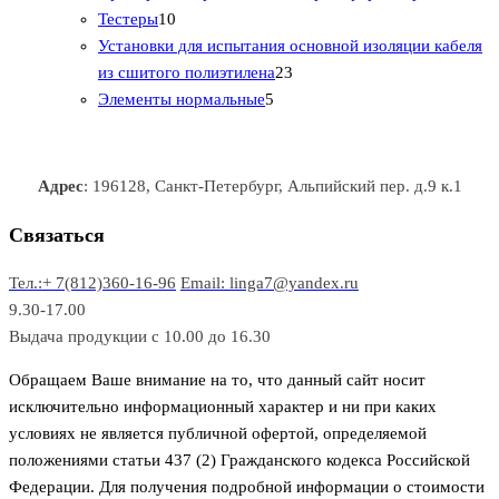
1
в
р
р
т
о
т
Тестеры
10
0
а
о
о
о
в
о
Установки для испытания основной изоляции кабеля
т
р
в
в
2
в
а
в
из сшитого полиэтилена
23
о
о
5
3
а
р
а
Элементы нормальные
5
в
в
т
т
р
а
р
а
о
о
а
о
р
в
в
в
Адрес
: 196128, Санкт-Петербург, Альпийский пер. д.9 к.1
о
а
а
в
р
р
Связаться
о
а
Тел.:+ 7(812)360-16-96
Email: linga7@yandex.ru
в
9.30-17.00
Выдача продукции с 10.00 до 16.30
Обращаем Ваше внимание на то, что данный сайт носит
исключительно информационный характер и ни при каких
условиях не является публичной офертой, определяемой
положениями статьи 437 (2) Гражданского кодекса Российской
Федерации. Для получения подробной информации о стоимости