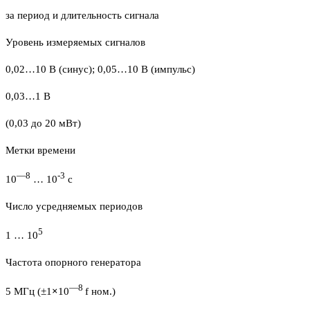
за период и длительность сигнала
Уровень измеряемых сигналов
0,02…10 В (синус); 0,05…10 В (импульс)
0,03…1 В
(0,03 до 20 мВт)
Метки времени
—
8
-3
10
… 10
с
Число усредняемых периодов
5
1 … 10
Частота опорного генератора
—
8
5 МГц (±1
×
10
f ном.)