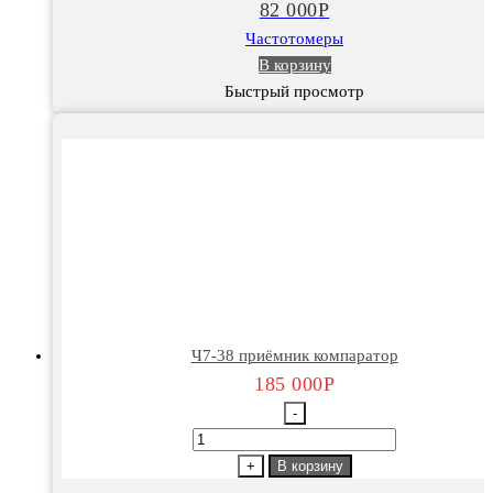
82 000
Р
счётный
Частотомеры
В корзину
Быстрый просмотр
Ч7-38 приёмник компаратор
185 000
Р
-
Количество
товара
+
В корзину
Ч7-