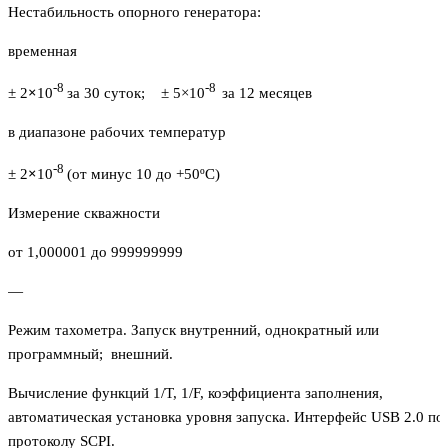
Нестабильность опорного генератора:
временная
-8
-8
± 2
×
10
за 30 суток; ± 5×10
за 12 месяцев
в диапазоне рабочих температур
-8
± 2
×
10
(от минус 10 до +50ºC)
Измерение скважности
от 1,000001 до 999999999
—
Режим тахометра. Запуск внутренний, однократный или
программный; внешний.
Вычисление функций 1/T, 1/F, коэффициента заполнения,
автоматическая установка уровня запуска. Интерфейс USB 2.0 по
протоколу SCPI.