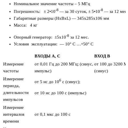
Номинальное значение частоты – 5 МГц
-8
-8
Погрешность: ± 2•10
— за 30 суток, ± 5•10
— за 12 мес
Габаритные размеры (НхВхL) — 345х285х106 мм
Масса: 4 кг
-8
Опорный генератор: ±5х10
за 12 мес.
Условия эксплуатации: — 10° С …+50° С
ВХОДЫ А, С
ВХОД В
Измерение
от 0,01 Гц до 200 МГц; (синус,
от 100 до 3200 М
частоты
импульс)
(синус)
Измерение
6
от 5 нс до 10
с (синус);
периода,
длительности
от 10 нс до 100 с (импульс)
импульсов
Измерение
интервалов
от 0,1 мкс до 100 с
времени