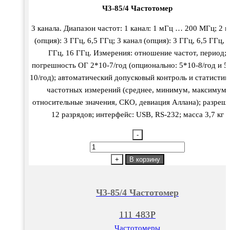
Ч3-85/4 Частотомер
3 канала. Диапазон частот: 1 канал: 1 мГц … 200 МГц; 2 к
(опция): 3 ГГц, 6,5 ГГц; 3 канал (опция): 3 ГГц, 6,5 ГГц, 
ГГц, 16 ГГц. Измерения: отношение частот, период;
погрешность ОГ 2*10-7/год (опционально: 5*10-8/год и 5
10/год); автоматический допусковый контроль и статистик
частотных измерений (среднее, минимум, максимум,
относительные значения, СКО, девиация Аллана); разреш
12 разрядов; интерфейс: USB, RS-232; масса 3,7 кг
-
Количество
товара
+
В корзину
Ч3-
85/4
Ч3-85/4 Частотомер
Частотомер
111 483
Р
Частотомеры