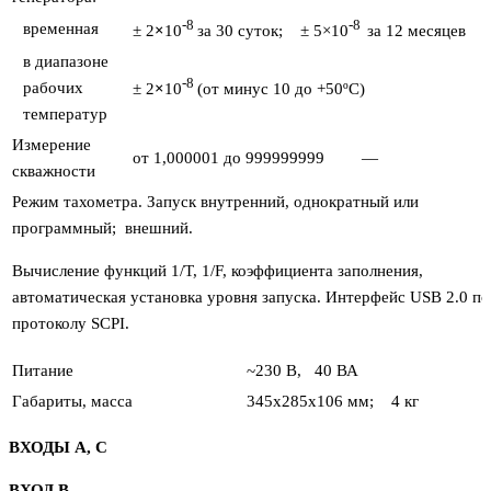
-8
-8
временная
± 2
×
10
за 30 суток; ± 5×10
за 12 месяцев
в диапазоне
-8
рабочих
± 2
×
10
(от минус 10 до +50ºC)
температур
Измерение
от 1,000001 до 999999999
—
скважности
Режим тахометра. Запуск внутренний, однократный или
программный; внешний.
Вычисление функций 1/T, 1/F, коэффициента заполнения,
автоматическая установка уровня запуска. Интерфейс USB 2.0 по
протоколу SCPI.
Питание
~230 В, 40 ВА
Габариты, масса
345х285х106 мм; 4 кг
ВХОДЫ А, С
ВХОД В