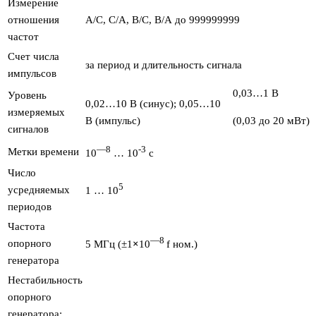
Измерение
отношения
А/С, С/А, В/С, В/А до 999999999
частот
Счет числа
за период и длительность сигнала
импульсов
0,03…1 В
Уровень
0,02…10 В (синус); 0,05…10
измеряемых
В (импульс)
(0,03 до 20 мВт)
сигналов
—
8
-3
Метки времени
10
… 10
с
Число
5
усредняемых
1 … 10
периодов
Частота
—
8
опорного
5 МГц (±1
×
10
f ном.)
генератора
Нестабильность
опорного
генератора: