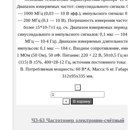
Диапазон измеряемых частот: синусоидального сигнала: 0
— 1000 МГц (0,03 — 10 В эфф.), импульсного сигнала: 0,
— 200 МГц (0,1 — 10 В). Погрешность измерения частот
более ±5*10-7±1 ед. сч. Диапазон измеряемых периодо
синусоидального и импульсного сигналов: 0,1 мкс — 104 с
МГц — 10-4 Гц). Диапазон измеряемых длительносте
импульсов: 0,1 мкс — 104 с. Входное сопротивление, емко
1 МОм (50 Ом), 50 пФ. Питание: 220 + 22 В, 50±0,5 Гц ил
(115) В ±5%, 400+28-12 Гц, источник постоянного тока: 
В. Потребляемая мощность: 60 В*А. Масса: 6 кг. Габари
312х95х335 мм.
-
Количество
товара
+
В корзину
Ч3-
63
Ч3-63 Частотомер электронно-счётный
Частотомер
электронно-