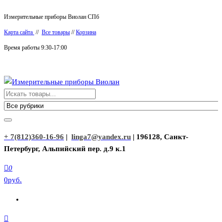
Перейти
Измерительные приборы Виолан СПб
к
Карта сайта
//
Все товары
//
Корзина
содержимому
Время работы 9:30-17:00
Измерительные приборы Виолан
+ 7(812)360-16-96
|
linga7@yandex.ru
| 196128, Санкт-
Петербург, Альпийский пер. д.9 к.1
0
0руб.