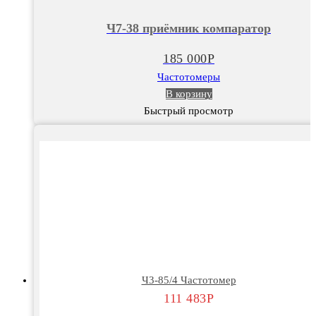
38
Ч7-38 приёмник компаратор
приёмник
компаратор
185 000
Р
Частотомеры
В корзину
Быстрый просмотр
Ч3-85/4 Частотомер
111 483
Р