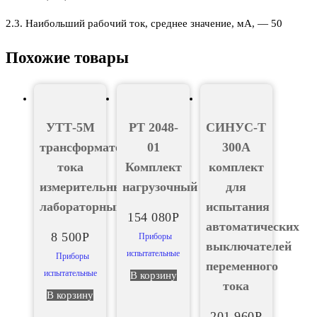
2.3. Наибольший рабочий ток, среднее значение, мА, — 50
Похожие товары
УТТ-5М
РТ 2048-
СИНУС-Т
трансформатор
01
300А
тока
Комплект
комплект
измерительный
нагрузочный
для
лабораторный
испытания
154 080
Р
автоматических
8 500
Р
Приборы
выключателей
испытательные
Приборы
переменного
испытательные
В корзину
тока
В корзину
201 960
Р