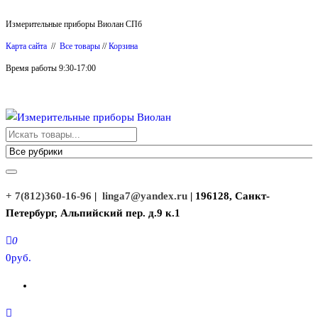
Перейти
Измерительные приборы Виолан СПб
к
Карта сайта
//
Все товары
//
Корзина
содержимому
Время работы 9:30-17:00
Измерительные приборы Виолан
+ 7(812)360-16-96
|
linga7@yandex.ru
| 196128, Санкт-
Петербург, Альпийский пер. д.9 к.1
0
0руб.