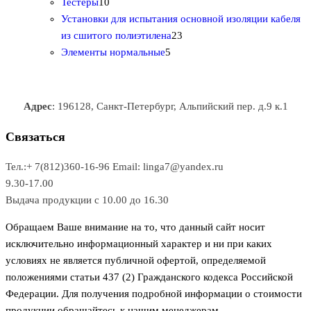
1
в
р
р
т
о
т
Тестеры
10
0
а
о
о
о
в
о
Установки для испытания основной изоляции кабеля
т
р
в
в
2
в
а
в
из сшитого полиэтилена
23
о
о
5
3
а
р
а
Элементы нормальные
5
в
в
т
т
р
а
р
а
о
о
а
о
р
в
в
в
Адрес
: 196128, Санкт-Петербург, Альпийский пер. д.9 к.1
о
а
а
в
р
р
Связаться
о
а
Тел.:+ 7(812)360-16-96
Email: linga7@yandex.ru
в
9.30-17.00
Выдача продукции с 10.00 до 16.30
Обращаем Ваше внимание на то, что данный сайт носит
исключительно информационный характер и ни при каких
условиях не является публичной офертой, определяемой
положениями статьи 437 (2) Гражданского кодекса Российской
Федерации. Для получения подробной информации о стоимости
продукции обращайтесь к нашим менеджерам