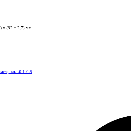
 х (92 ± 2,7) мм.
етр кл.т.0.1-0.5