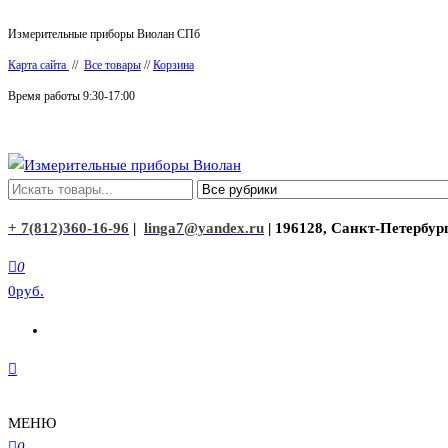
Перейти
Измерительные приборы Виолан СПб
к
Карта сайта
//
Все товары
//
Корзина
содержимому
Время работы 9:30-17:00
Измерительные приборы Виолан
+ 7(812)360-16-96
|
linga7@yandex.ru
| 196128, Санкт-Петербург
0
0руб.
МЕНЮ
0