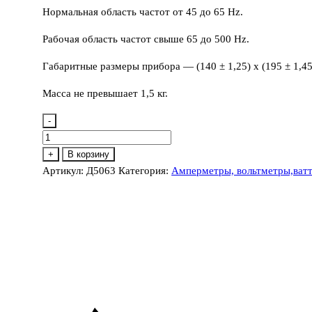
Нормальная область частот от 45 до 65 Hz.
Рабочая область частот свыше 65 до 500 Hz.
Габаритные размеры прибора — (140 ± 1,25) х (195 ± 1,45)
Масса не превышает 1,5 кг.
-
Количество
товара
+
В корзину
Д5063
Артикул:
Д5063
Категория:
Амперметры, вольтметры,ваттм
Ваттметр