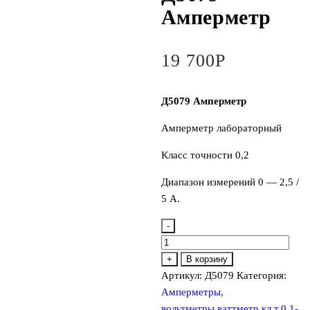
Амперметр
19 700
Р
Д5079 Амперметр
Амперметр лабораторный
Класс точности 0,2
Диапазон измерений 0 — 2,5 /
5 А.
-
Количество
товара
+
В корзину
Д5079
Артикул:
Д5079
Категория:
Амперметр
Амперметры,
вольтметры,ваттметр кл.т.0.1-