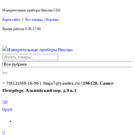
Перейти
Измерительные приборы Виолан СПб
к
Карта сайта
//
Все товары
//
Корзина
содержимому
Время работы 9:30-17:00
Измерительные приборы Виолан
+ 7(812)360-16-96
|
linga7@yandex.ru
| 196128, Санкт-
Петербург, Альпийский пер. д.9 к.1
0
0руб.