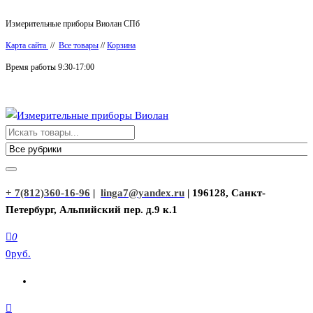
Перейти
Измерительные приборы Виолан СПб
к
Карта сайта
//
Все товары
//
Корзина
содержимому
Время работы 9:30-17:00
Измерительные приборы Виолан
+ 7(812)360-16-96
|
linga7@yandex.ru
| 196128, Санкт-
Петербург, Альпийский пер. д.9 к.1
0
0руб.