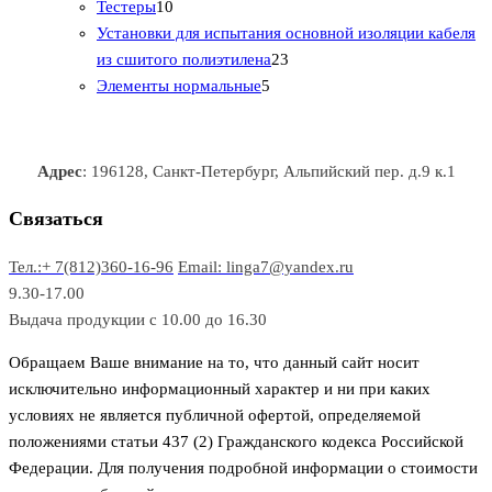
1
в
р
р
т
о
т
Тестеры
10
0
а
о
о
о
в
о
Установки для испытания основной изоляции кабеля
т
р
в
в
2
в
а
в
из сшитого полиэтилена
23
о
о
5
3
а
р
а
Элементы нормальные
5
в
в
т
т
р
а
р
а
о
о
а
о
р
в
в
в
Адрес
: 196128, Санкт-Петербург, Альпийский пер. д.9 к.1
о
а
а
в
р
р
Связаться
о
а
Тел.:+ 7(812)360-16-96
Email: linga7@yandex.ru
в
9.30-17.00
Выдача продукции с 10.00 до 16.30
Обращаем Ваше внимание на то, что данный сайт носит
исключительно информационный характер и ни при каких
условиях не является публичной офертой, определяемой
положениями статьи 437 (2) Гражданского кодекса Российской
Федерации. Для получения подробной информации о стоимости