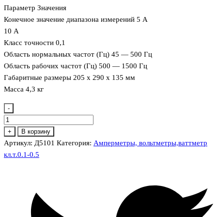
Параметр Значения
Конечное значение диапазона измерений 5 А
10 А
Класс точности 0,1
Область нормальных частот (Гц) 45 — 500 Гц
Область рабочих частот (Гц) 500 — 1500 Гц
Габаритные размеры 205 х 290 х 135 мм
Масса 4,3 кг
-
Количество
товара
+
В корзину
Д5101
Артикул:
Д5101
Категория:
Амперметры, вольтметры,ваттметр
Амперметр
кл.т.0.1-0.5