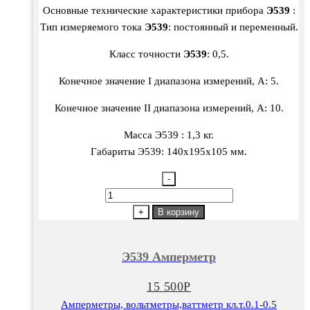
Основные технические характеристики прибора
Э539
:
Тип измеряемого тока
Э539
: постоянный и переменный.
Класс точности
Э539
: 0,5.
Конечное значение I диапазона измерений, А: 5.
Конечное значение II диапазона измерений, А: 10.
Масса Э539 : 1,3 кг.
Габариты Э539: 140х195х105 мм.
-
Количество
товара
+
В корзину
Э539
Амперметр
Э539 Амперметр
15 500
Р
Амперметры, вольтметры,ваттметр кл.т.0.1-0.5