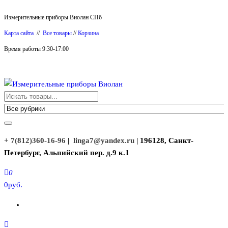
Перейти
Измерительные приборы Виолан СПб
к
Карта сайта
//
Все товары
//
Корзина
содержимому
Время работы 9:30-17:00
Измерительные приборы Виолан
+ 7(812)360-16-96
|
linga7@yandex.ru
| 196128, Санкт-
Петербург, Альпийский пер. д.9 к.1
0
0руб.