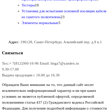
1
в
р
р
т
о
т
Тестеры
10
0
а
о
о
о
в
о
Установки для испытания основной изоляции кабеля
т
р
в
в
2
в
а
в
из сшитого полиэтилена
23
о
о
5
3
а
р
а
Элементы нормальные
5
в
в
т
т
р
а
р
а
о
о
а
о
р
в
в
в
Адрес
: 196128, Санкт-Петербург, Альпийский пер. д.9 к.1
о
а
а
в
р
р
Связаться
о
а
Тел.:+ 7(812)360-16-96
Email: linga7@yandex.ru
в
9.30-17.00
Выдача продукции с 10.00 до 16.30
Обращаем Ваше внимание на то, что данный сайт носит
исключительно информационный характер и ни при каких
условиях не является публичной офертой, определяемой
положениями статьи 437 (2) Гражданского кодекса Российской
Федерации. Для получения подробной информации о стоимости