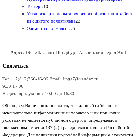
1
в
р
р
т
о
т
Тестеры
10
0
а
о
о
о
в
о
Установки для испытания основной изоляции кабеля
т
р
в
в
2
в
а
в
из сшитого полиэтилена
23
о
о
5
3
а
р
а
Элементы нормальные
5
в
в
т
т
р
а
р
а
о
о
а
о
р
в
в
в
Адрес
: 196128, Санкт-Петербург, Альпийский пер. д.9 к.1
о
а
а
в
р
р
Связаться
о
а
Тел.:+ 7(812)360-16-96
Email: linga7@yandex.ru
в
9.30-17.00
Выдача продукции с 10.00 до 16.30
Обращаем Ваше внимание на то, что данный сайт носит
исключительно информационный характер и ни при каких
условиях не является публичной офертой, определяемой
положениями статьи 437 (2) Гражданского кодекса Российской
Федерации. Для получения подробной информации о стоимости