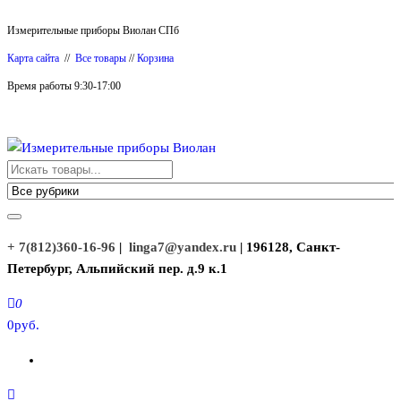
Перейти
Измерительные приборы Виолан СПб
к
Карта сайта
//
Все товары
//
Корзина
содержимому
Время работы 9:30-17:00
Измерительные приборы Виолан
+ 7(812)360-16-96
|
linga7@yandex.ru
| 196128, Санкт-
Петербург, Альпийский пер. д.9 к.1
0
0руб.