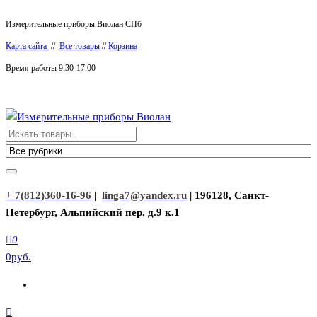
Перейти
Измерительные приборы Виолан СПб
к
Карта сайта
//
Все товары
//
Корзина
содержимому
Время работы 9:30-17:00
Измерительные приборы Виолан
+ 7(812)360-16-96
|
linga7@yandex.ru
| 196128, Санкт-
Петербург, Альпийский пер. д.9 к.1
0
0руб.