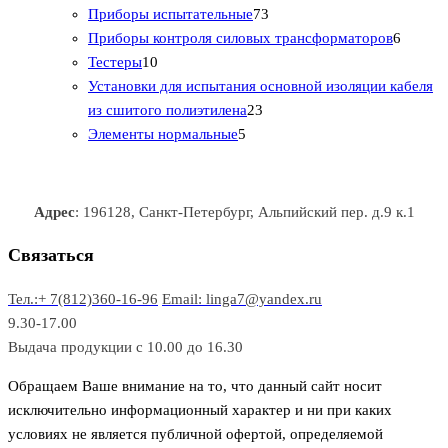
т
а
в
в
7
в
2
р
Приборы испытательные
73
о
а
а
3
т
а
6
Приборы контроля силовых трансформаторов
6
1
в
р
р
т
о
т
Тестеры
10
0
а
о
о
о
в
о
Установки для испытания основной изоляции кабеля
т
р
в
в
2
в
а
в
из сшитого полиэтилена
23
о
о
5
3
а
р
а
Элементы нормальные
5
в
в
т
т
р
а
р
а
о
о
а
о
р
в
в
в
Адрес
: 196128, Санкт-Петербург, Альпийский пер. д.9 к.1
о
а
а
в
р
р
Связаться
о
а
Тел.:+ 7(812)360-16-96
Email: linga7@yandex.ru
в
9.30-17.00
Выдача продукции с 10.00 до 16.30
Обращаем Ваше внимание на то, что данный сайт носит
исключительно информационный характер и ни при каких
условиях не является публичной офертой, определяемой