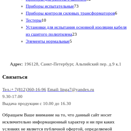
т
а
в
в
7
в
2
р
Приборы испытательные
73
о
а
а
3
т
а
6
Приборы контроля силовых трансформаторов
6
1
в
р
р
т
о
т
Тестеры
10
0
а
о
о
о
в
о
Установки для испытания основной изоляции кабеля
т
р
в
в
2
в
а
в
из сшитого полиэтилена
23
о
о
5
3
а
р
а
Элементы нормальные
5
в
в
т
т
р
а
р
а
о
о
а
о
р
в
в
в
Адрес
: 196128, Санкт-Петербург, Альпийский пер. д.9 к.1
о
а
а
в
р
р
Связаться
о
а
Тел.:+ 7(812)360-16-96
Email: linga7@yandex.ru
в
9.30-17.00
Выдача продукции с 10.00 до 16.30
Обращаем Ваше внимание на то, что данный сайт носит
исключительно информационный характер и ни при каких
условиях не является публичной офертой, определяемой