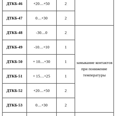
ДТКБ-46
+20…+50
2
ДТКБ-47
0…+30
2
ДТКБ-48
-30…0
2
ДТКБ-49
-10…+10
1
ДТКБ-50
+ 10…+30
1
замыкание контактов
при понижение
температуры
ДТКБ-51
+ 15…+25
1
ДТКБ-52
+20…+50
2
ДТКБ-53
0…+30
2