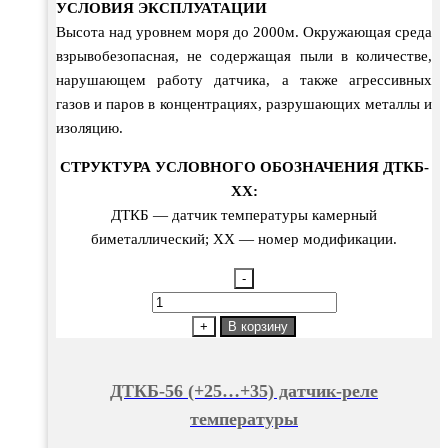
УСЛОВИЯ ЭКСПЛУАТАЦИИ
Высота над уровнем моря до 2000м. Окружающая среда
взрывобезопасная, не содержащая пыли в количестве,
нарушающем работу датчика, а также агрессивных
газов и паров в концентрациях, разрушающих металлы и
изоляцию.
СТРУКТУРА УСЛОВНОГО ОБОЗНАЧЕНИЯ ДТКБ-
ХХ:
ДТКБ — датчик температуры камерный
биметаллический; ХХ — номер модификации.
-
Количество
товара
+
В корзину
ДТКБ-56
(+25...+35)
ДТКБ-56 (+25…+35) датчик-реле
датчик-
температуры
реле
температуры