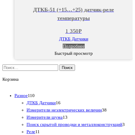
ДТКБ-51 (+15…+25) датчик-реле
температуры
1 350
Р
ДТКБ Датчики
Подробнее
Быстрый просмотр
Найти:
Корзина
1
Разное
110
1
1
ДТКБ Датчики
16
0
6
3
Измерители неэлектрических величин
38
т
т
1
8
Измерители шума
13
о
о
3
т
3
Поиск скрытой проводки и металлоконструкций
3
в
1
в
т
о
т
Реле
11