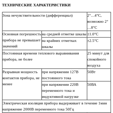
ТЕХНИЧЕСКИЕ ХАРАКТЕРИСТИКИ
Зона нечувствительности (дифференциал)
2°…4°С,
возможно 2°
…8°С
Основная погрешность
на средней отметке шкалы
±1.0°С
прибора не превышает
на крайних отметках
±2.5°С
значений
шкалы
Постоянная времени теплового выравнивания
25 минут для
прибора, не более
спокойного
воздуха
Разрывная мощность
при напряжении 127В
50Вт
контактов прибора, не
постоянного тока
менее
при напряжении 220В
50ВА
переменного тока и
индуктивной нагрузке
Электрическая изоляция прибора выдерживает в течение 1мин
напряжение 2000В переменного тока 50Гц