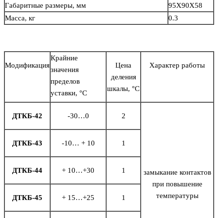
Габаритные размеры, мм
95Х90Х58
Масса, кг
0.3
Крайние
Модификация
Цена
Характер работы
значения
деления
пределов
шкалы, °С
уставки, °С
ДТКБ-42
-30…0
2
ДТКБ-43
-10… + 10
1
ДТКБ-44
+ 10…+30
1
замыкание контактов
при повышение
температуры
ДТКБ-45
+ 15…+25
1