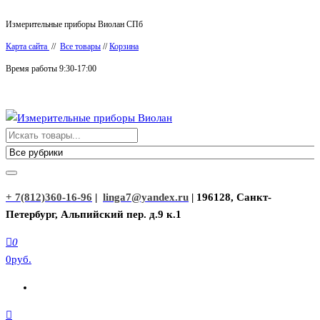
Перейти
Измерительные приборы Виолан СПб
к
Карта сайта
//
Все товары
//
Корзина
содержимому
Время работы 9:30-17:00
Измерительные приборы Виолан
+ 7(812)360-16-96
|
linga7@yandex.ru
| 196128, Санкт-
Петербург, Альпийский пер. д.9 к.1
0
0руб.