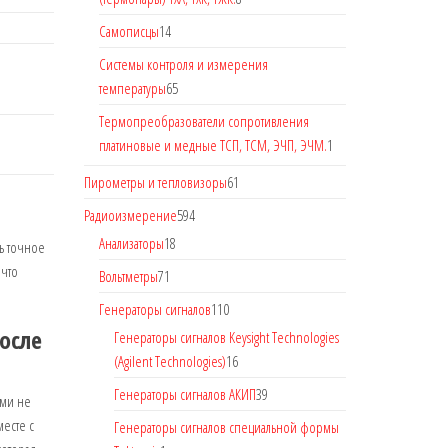
Самописцы
14
Системы контроля и измерения
температуры
65
Термопреобразователи сопротивления
платиновые и медные ТСП, ТСМ, ЭЧП, ЭЧМ.
1
Пирометры и тепловизоры
61
Радиоизмерение
594
Анализаторы
18
ь точное
 что
Вольтметры
71
Генераторы сигналов
110
осле
Генераторы сигналов Keysight Technologies
(Agilent Technologies)
16
Генераторы сигналов АКИП
39
ими не
есте с
Генераторы сигналов специальной формы