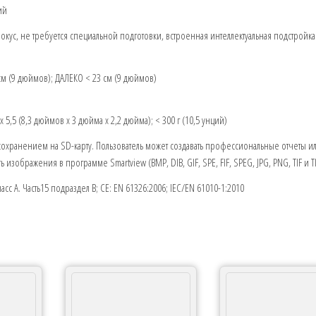
ий
кус, не требуется специальной подготовки, встроенная интеллектуальная подстройка
см (9 дюймов); ДАЛЕКО < 23 см (9 дюймов)
 x 5,5 (8,3 дюймов x 3 дюйма x 2,2 дюйма); < 300 г (10,5 унций)
 сохранением на SD-карту. Пользователь может создавать профессиональные отчеты и
ь изображения в программе Smartview (BMP, DIB, GIF, SPE, FIF, SPEG, JPG, PNG, TIF и TI
ласс A. Часть15 подраздел B; CE: EN 61326:2006; IEC/EN 61010-1:2010