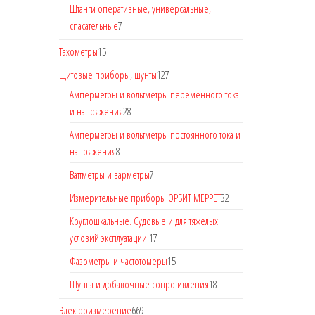
Штанги оперативные, универсальные,
спасательные
7
Тахометры
15
Щитовые приборы, шунты
127
Амперметры и вольтметры переменного тока
и напряжения
28
Амперметры и вольтметры постоянного тока и
напряжения
8
Ваттметры и варметры
7
Измерительные приборы ОРБИТ МЕРРЕТ
32
Круглошкальные. Судовые и для тяжелых
условий эксплуатации.
17
Фазометры и частотомеры
15
Шунты и добавочные сопротивления
18
Электроизмерение
669