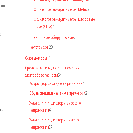
это
Осциллографы-мультиметры Metrix
8
Осциллографы-мультиметры цифровые
Fluke (США)
7
е
Поверочное оборудование
25
Частотомеры
29
Секундомеры
11
Средства защиты для обеспечения
электробезопасности
54
Ковры, дорожки диэлектрические
4
Обувь специальная диэлектрическая
2
Указатели и индикаторы высокого
чки
напряжения
6
Указатели и индикаторы низкого
напряжения
27