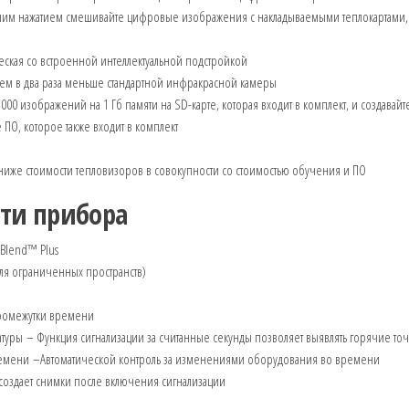
дним нажатием смешивайте цифровые изображения с накладываемыми теплокартами, 
ская со встроенной интеллектуальной подстройкой
ем в два раза меньше стандартной инфракрасной камеры
00 изображений на 1 Гб памяти на SD-карте, которая входит в комплект, и создавайт
О, которое также входит в комплект
 ниже стоимости тепловизоров в совокупности со стоимостью обучения и ПО
ти прибора
Blend™ Plus
для ограниченных пространств)
ромежутки времени
уры – Функция сигнализации за считанные секунды позволяет выявлять горячие то
мени –Автоматической контроль за изменениями оборудования во времени
 создает снимки после включения сигнализации