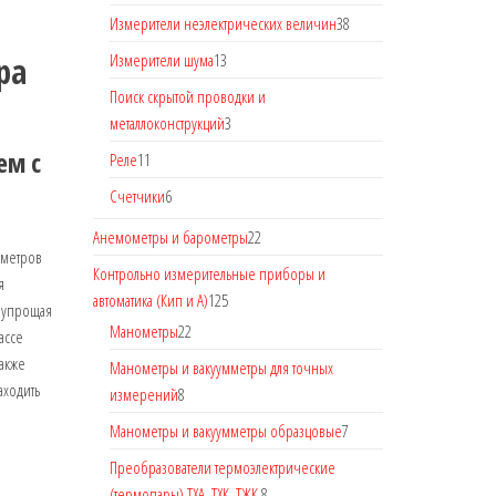
Измерители неэлектрических величин
38
ра
Измерители шума
13
Поиск скрытой проводки и
металлоконструкций
3
ем с
Реле
11
Счетчики
6
Анемометры и барометры
22
ометров
Контрольно измерительные приборы и
я
автоматика (Кип и А)
125
 упрощая
Манометры
22
ассе
также
Манометры и вакуумметры для точных
аходить
измерений
8
Манометры и вакуумметры образцовые
7
Преобразователи термоэлектрические
(термопары) ТХА, ТХК, ТЖК.
8