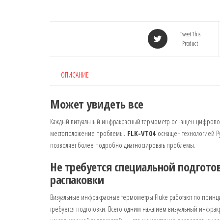
Tweet This
Product
ОПИСАНИЕ
Может увидеть все
Каждый визуальный инфракрасный термометр оснащен цифровой 
местоположение проблемы.
FLK-VT04
оснащен технологией Py
позволяет более подробно диагностировать проблемы.
Не требуется специальной подгото
распаковки
Визуальные инфракрасные термометры Fluke работают по принци
требуется подготовки. Всего одним нажатием визуальный инфр