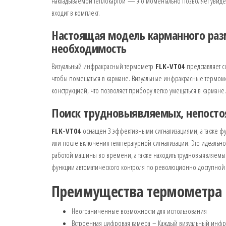
накладываемой теплокартой — это моментально позволяет увидет
входит в комплект.
Настоящая модель карманного разм
необходимость
Визуальный инфракрасный термометр
FLK-VT04
представляет с
чтобы помещаться в кармане. Визуальные инфракрасные термоме
конструкцией, что позволяет прибору легко умещаться в кармане.
Поиск трудновыявляемых, непост
FLK-VT04
оснащен 3 эффективными сигнализациями, а также фу
или после включения температурной сигнализации. Это идеально 
работой машины во времени, а также находить трудновыявляем
функции автоматического контроля по революционно доступной
Преимущества термометра 
Неограниченные возможности для использования
Встроенная цифровая камера – Каждый визуальный инф