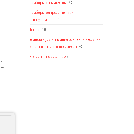
Приборы испытательные
73
Приборы контроля силовых
трансформаторов
6
Тестеры
10
Установки для испытания основной изоляции
кабеля из сшитого полиэтилена
23
Элементы нормальные
5
ли
FF)