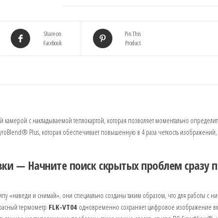
Share on
Pin This
Facebook
Product
камерой с накладываемой теплокартой, которая позволяет моментально определит
roBlend® Plus, которая обеспечивает повышенную в 4 раза четкость изображений,
вки — Начните поиск скрытых проблем сразу п
пу «наведи и снимай», они специально созданы таким образом, что для работы с н
акрасный термометр
FLK-VT04
одновременно сохраняет цифровое изображение вм