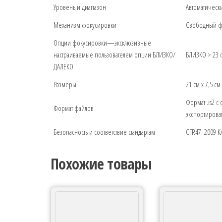
Уровень и диапазон
Автоматическ
Механизм фокусировки
Свободный фо
Опции фокусировки—эксклюзивные
настраиваемые пользователем опции БЛИЗКО/
БЛИЗКО > 23 
ДАЛЕКО
Размеры
21 см x 7,5 см
Формат .is2 с
Формат файлов
экспортироват
Безопасность и соответствие стандартам
CFR47: 2009 К
Похожие товары