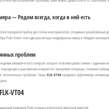
ь точное местоположение проблемы, также можно сделать отчет в ПО SmartView®, 
ера — Рядом всегда, когда в ней есть
обой передовой прибор для поиска неисправностей, специально разработанный для
тры Fluke более чем в два раза меньше инфракрасных камер и обладают настоящей
оянных проблем
нкциями автоматического контроля, которые позволяют делать снимки с заданным и
подходит для осуществления контроля без присутствия оператора, позволяет наблюда
ые, непостоянные проблемы. Только
FLK-VT04
предлагает эффективную сигнализац
 цене.
FLK-VT04
ракрасный термометр Fluke оснащен встроенной цифровой камерой