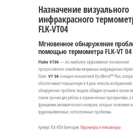
Назначение визуального
инфракрасного термомет
FLK-VT04
Мгновенное обнаружение пробл
помощью термометра FLK-VT 04
Fluke VT04
— это наиболее эффективное пополнение
прогрессивного семейства визуальных инфракрасных терм
Fluke.
VT 04
оснащен технологией PyroBlend™ Plus, котора
обеспечивает повышенную в 4 раза четкость изображений,
обнаружение проблем; модель обладает лучшим в своем кл
полем зрения для работы в ограниченных пространствах, а 
функциями автоматического контроля, которые позволяют н
трудновыявляемые, непостоянные проблемы.
Артикул:
FLK-VT04
Категория:
Пирометры и тепловизоры