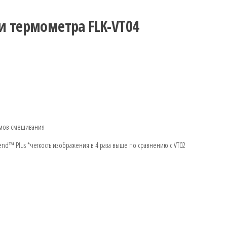
и термометра FLK-VT04
имов смешивания
lend™ Plus *четкость изображения в 4 раза выше по сравнению с VT02