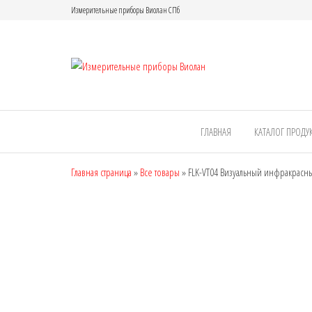
Измерительные приборы Виолан СПб
Измерител
приборы
Виолан
ГЛАВНАЯ
КАТАЛОГ ПРОДУ
Главная страница
»
Все товары
»
FLK-VT04 Визуальный инфракрасн