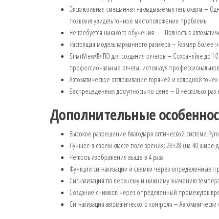
Эксклюзивная смешанная накладываемая теплокарта – О
позволит увидеть точное местоположение проблемы
Не требуется никакого обучения — Полностью автоматиче
Настоящая модель карманного размера – Размер более ч
SmartView® ПО для создания отчетов – Сохраняйте до 10 0
профессиональные отчеты, используя профессиональное П
Автоматическое отслеживание горячей и холодной точек
Беспрецедентная доступность по цене – В несколько раз
Дополнительные особеннос
Высокое разрешение благодаря оптической системе Pyro
Лучшее в своем классе поле зрения: 28×28 (на 40 шире 
Четкость изображения выше в 4 раза
Функции сигнализации и съемки через определенные п
Сигнализация по верхнему и нижнему значению температ
Создание снимков через определенный промежуток вре
Сигнализация автоматического контроля – Автоматически