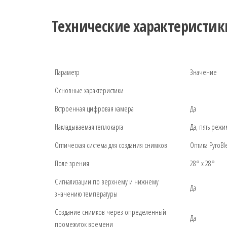
Технические характеристик
Параметр
Значение
Основные характеристики
Встроенная цифровая камера
Да
Накладываемая теплокарта
Да, пять реж
Оптическая система для создания снимков
Оптика PyroB
Поле зрения
28° x 28°
Сигнализации по верхнему и нижнему
Да
значению температуры
Создание снимков через определенный
Да
промежуток времени