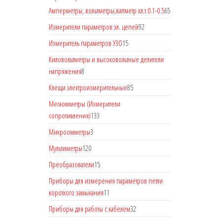
Амперметры, вольтметры,ваттметр кл.т.0.1-0.5
65
Измерители параметров эл. цепей
92
Измеритель параметров УЗО
15
Киловольтметры и высоковольтные делители
напряжения
8
Клещи электроизмерительные
85
Мегаомметры (Измерители
сопротивления)
133
Микроомметры
3
Мультиметры
120
Преобразователи
15
Приборы для измерения параметров петли
короткого замыкания
11
Приборы для работы с кабелем
32