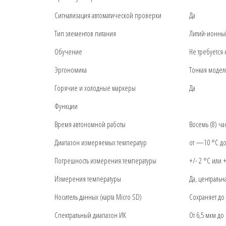
Сигнализация автоматической проверки
Да
Тип элементов питания
Литий-ионный
Обучение
Не требуется
Эргономика
Тонкая модел
Горячие и холодные маркеры
Да
Функции
Время автономной работы
Восемь (8) ча
Диапазон измеряемых температур
от —10 °C до 
Погрешность измерения температуры
+/- 2 °C или +
Измерения температуры
Да, центральн
Носитель данных (карта Micro SD)
Сохраняет до 
Спектральный диапазон ИК
От 6,5 мкм до