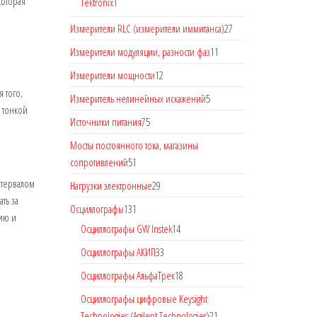
которая
Tektronix
1
Измерители RLC (измерители иммитанса)
27
Измерители модуляции, разности фаз
11
Измерители мощности
12
 того,
Измеритель нелинейных искажений
5
 тонкой
Источники питания
75
Мосты постоянного тока, магазины
сопротивлений
51
нтервалом
Нагрузки электронные
29
ть за
Осциллографы
131
ию и
Осциллографы GW Instek
14
Осциллографы АКИП
33
Осциллографы АльфаТрек
18
Осциллографы цифровые Keysight
Technologies (Agilent Technologies)
21