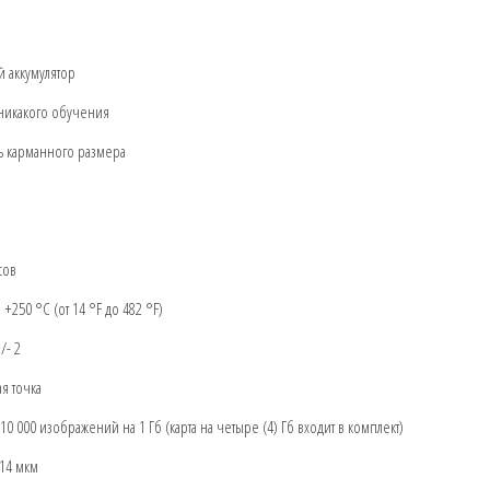
 аккумулятор
 никакого обучения
ь карманного размера
сов
+250 °C (от 14 °F до 482 °F)
/- 2
ая точка
10 000 изображений на 1 Гб (карта на четыре (4) Гб входит в комплект)
 14 мкм