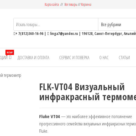
Карта сайта
//
Все товары
//
Корзина
ьные
+ 7(812)360-16-96
|
linga7@yandex.ru
| 196128, Санкт-Петербург, Альпийс
NEW!
КЦИИ
ДОСТАВКА И ОПЛАТА
СЕРВИС И ПОВЕРКА
О НАС
СТАТЬИ
ый термометр
FLK-VT04 Визуальный
инфракрасный термом
Fluke VT04
— это наиболее эффективное пополнение
прогрессивного семейства визуальных инфракрасных терм
Fluke.