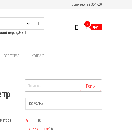
Время работы 9:30-17:00
0
0руб.
кий пер. д.9 к.1
ВСЕ ТОВАРЫ
КОНТАКТЫ
етр
КОРЗИНА
ометров
Разное
110
ДТКБ Датчики
16