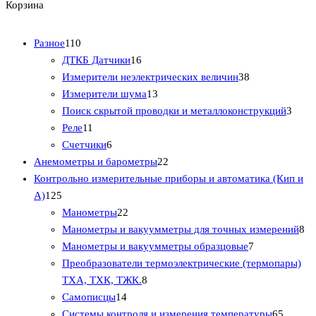
Корзина
1
Разное
110
1
1
ДТКБ Датчики
16
0
6
3
Измерители неэлектрических величин
38
т
т
1
8
Измерители шума
13
о
о
3
т
3
Поиск скрытой проводки и металлоконструкций
3
в
1
в
т
о
т
Реле
11
а
1
6
а
о
в
о
Счетчики
6
р
т
т
р
в
2
а
в
Анемометры и барометры
22
о
о
о
о
а
2
р
а
Контрольно измерительные приборы и автоматика (Кип и
1
в
в
в
в
р
т
о
р
А)
125
2
а
а
2
о
о
в
а
Манометры
22
5
р
р
2
в
в
8
Манометры и вакуумметры для точных измерений
8
т
о
о
т
а
7
т
Манометры и вакуумметры образцовые
7
о
в
в
о
р
т
о
Преобразователи термоэлектрические (термопары)
в
в
8
а
о
в
ТХА, ТХК, ТЖК.
8
а
1
а
т
в
а
Самописцы
14
р
4
р
о
а
6
р
Системы контроля и измерения температуры
65