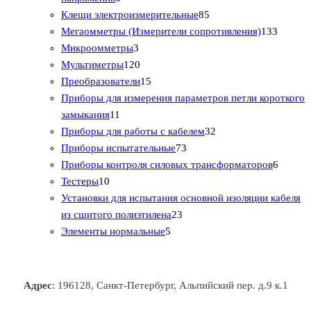
т
а
в
о
8
в
о
а
Клещи электроизмерительные
85
о
р
в
5
а
в
1
р
Мегаомметры (Измерители сопротивления)
133
в
о
3
а
т
р
3
о
Микроомметры
3
а
в
т
1
р
о
а
3
в
Мультиметры
120
р
о
2
1
о
в
т
Преобразователи
15
о
в
0
5
в
а
о
Приборы для измерения параметров петли короткого
1
в
а
т
т
р
в
замыкания
11
1
р
о
о
о
3
а
Приборы для работы с кабелем
32
т
а
в
в
7
в
2
р
Приборы испытательные
73
о
а
а
3
т
а
6
Приборы контроля силовых трансформаторов
6
1
в
р
р
т
о
т
Тестеры
10
0
а
о
о
о
в
о
Установки для испытания основной изоляции кабеля
т
р
в
в
2
в
а
в
из сшитого полиэтилена
23
о
о
5
3
а
р
а
Элементы нормальные
5
в
в
т
т
р
а
р
а
о
о
а
о
р
в
в
в
Адрес
: 196128, Санкт-Петербург, Альпийский пер. д.9 к.1
о
а
а