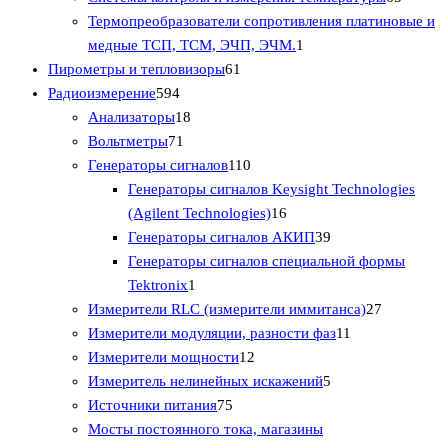
о
т
а
в
р
5
о
Термопреобразователи сопротивления платиновые и
в
о
а
1
о
т
в
медные ТСП, ТСМ, ЭЧП, ЭЧМ.
1
в
р
6
т
в
о
Пирометры и тепловизоры
61
а
5
о
1
о
в
Радиоизмерение
594
р
9
1
в
т
в
а
Анализаторы
18
о
4
7
8
о
а
р
Вольтметры
71
в
т
1
т
в
1
р
о
Генераторы сигналов
110
о
т
о
а
1
в
Генераторы сигналов Keysight Technologies
в
о
в
р
0
1
(Agilent Technologies)
16
а
в
а
т
6
3
Генераторы сигналов АКИП
39
р
а
р
о
т
9
Генераторы сигналов специальной формы
а
р
о
1
в
о
т
Tektronix
1
в
т
а
в
о
2
Измерители RLC (измерители иммитанса)
27
о
р
а
в
1
7
Измерители модуляции, разности фаз
11
в
о
1
р
а
1
т
Измерители мощности
12
а
в
2
о
р
5
т
о
Измеритель нелинейных искажений
5
р
7
т
в
о
т
о
в
Источники питания
75
5
о
в
о
в
а
Мосты постоянного тока, магазины