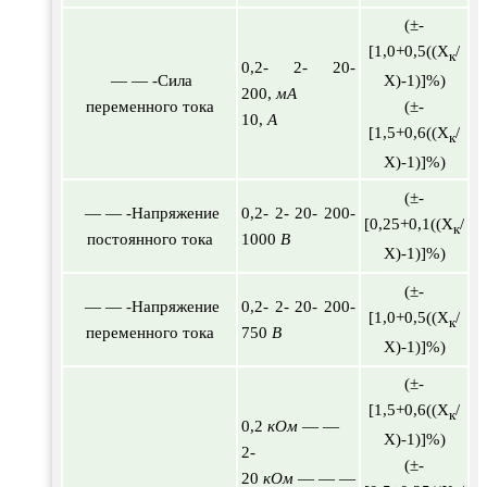
(±-
[1,0+0,5((Х
/
к
0,2- 2- 20-
— — -Сила
Х)-1)]%)
200,
мА
переменного тока
(±-
10,
А
[1,5+0,6((Х
/
к
Х)-1)]%)
(±-
— — -Напряжение
0,2- 2- 20- 200-
[0,25+0,1((Х
/
к
постоянного тока
1000
В
Х)-1)]%)
(±-
— — -Напряжение
0,2- 2- 20- 200-
[1,0+0,5((Х
/
к
переменного тока
750
В
Х)-1)]%)
(±-
[1,5+0,6((Х
/
к
0,2
кОм
— —
Х)-1)]%)
2-
(±-
20
кОм
— — —