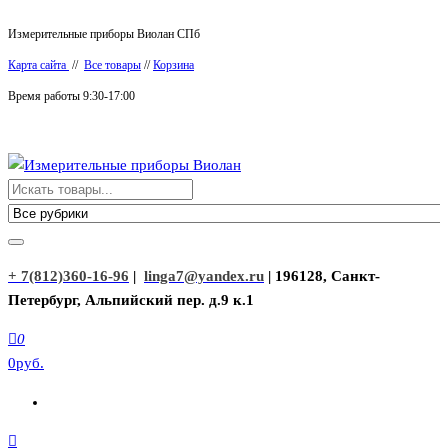
Перейти
Измерительные приборы Виолан СПб
к
Карта сайта
//
Все товары
//
Корзина
содержимому
Время работы 9:30-17:00
Измерительные приборы Виолан
+ 7(812)360-16-96
|
linga7@yandex.ru
| 196128, Санкт-
Петербург, Альпийский пер. д.9 к.1
0
0руб.