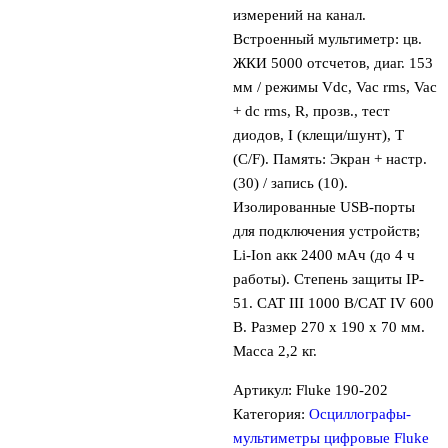
измерений на канал.
Встроенный мультиметр: цв.
ЖКИ 5000 отсчетов, диаг. 153
мм / режимы Vdc, Vac rms, Vac
+ dc rms, R, прозв., тест
диодов, I (клещи/шунт), T
(C/F). Память: Экран + настр.
(30) / запись (10).
Изолированные USB-порты
для подключения устройств;
Li-Ion акк 2400 мАч (до 4 ч
работы). Степень защиты IP-
51. CAT III 1000 В/CAT IV 600
В. Размер 270 x 190 x 70 мм.
Масса 2,2 кг.
Артикул:
Fluke 190-202
Категория:
Осциллографы-
мультиметры цифровые Fluke