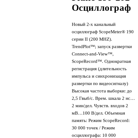
Осциллограф
Новый 2-х канальный
осциллограф ScopeMeter® 190
серии II (200 MHZ).
TrendPlot™; запуск развертки
Connect-and-View™,
ScopeRecord™. Однократная
регистрация (длительность
импульса и синхронизация
развертки по видеосигналу)
Высокая частота выборки: до
2,5 Гвыб/с. Врем. шкала 2 нс…
2 мин/дел. Чувств. входов 2
мВ…100 В/дел. Объемная
память: Режим ScopeRecord:
30 000 точек / Режим
осциллографа: 10 000