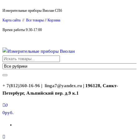
Перейти
Измерительные приборы Виолан СПб
к
Карта сайта
//
Все товары
//
Корзина
содержимому
Время работы 9:30-17:00
Измерительные приборы Виолан
+ 7(812)360-16-96
|
linga7@yandex.ru
| 196128, Санкт-
Петербург, Альпийский пер. д.9 к.1
0
0руб.