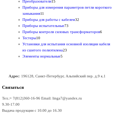
р
о
2
1
о
в
т
Преобразователи
15
о
в
0
5
в
а
о
Приборы для измерения параметров петли короткого
1
в
а
т
т
р
в
замыкания
11
1
р
о
о
о
3
а
Приборы для работы с кабелем
32
т
а
в
в
7
в
2
р
Приборы испытательные
73
о
а
а
3
т
а
6
Приборы контроля силовых трансформаторов
6
1
в
р
р
т
о
т
Тестеры
10
0
а
о
о
о
в
о
Установки для испытания основной изоляции кабеля
т
р
в
в
2
в
а
в
из сшитого полиэтилена
23
о
о
5
3
а
р
а
Элементы нормальные
5
в
в
т
т
р
а
р
а
о
о
а
о
р
в
в
в
Адрес
: 196128, Санкт-Петербург, Альпийский пер. д.9 к.1
о
а
а
в
р
р
Связаться
о
а
Тел.:+ 7(812)360-16-96
Email: linga7@yandex.ru
в
9.30-17.00
Выдача продукции с 10.00 до 16.30