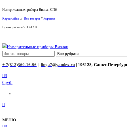
Перейти
Измерительные приборы Виолан СПб
к
Карта сайта
//
Все товары
//
Корзина
содержимому
Время работы 9:30-17:00
Измерительные приборы Виолан
+ 7(812)360-16-96
|
linga7@yandex.ru
| 196128, Санкт-Петербург
0
0руб.
МЕНЮ
0