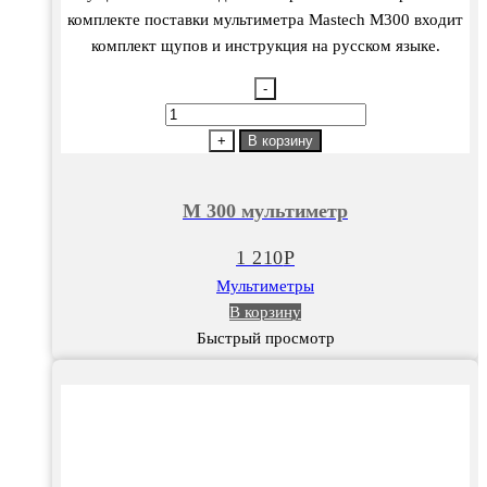
комплекте поставки мультиметра Mastech M300 входит
комплект щупов и инструкция на русском языке.
-
Количество
товара
+
В корзину
М
300
М 300 мультиметр
мультиметр
1 210
Р
Мультиметры
В корзину
Быстрый просмотр