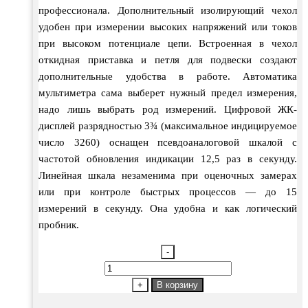
профессионала. Дополнительный изолирующий чехол
удобен при измерении высоких напряжений или токов
при высоком потенциале цепи. Встроенная в чехол
откидная приставка и петля для подвески создают
дополнительные удобства в работе. Автоматика
мультиметра сама выберет нужный предел измерения,
надо лишь выбрать род измерений. Цифровой ЖК-
дисплей разрядностью 3¾ (максимальное индицируемое
число 3260) оснащен псевдоаналоговой шкалой с
частотой обновления индикации 12,5 раз в секунду.
Линейная шкала незаменима при оценочных замерах
или при контроле быстрых процессов — до 15
измерений в секунду. Она удобна и как логический
пробник.
-
Количество
товара
+
В корзину
MY-