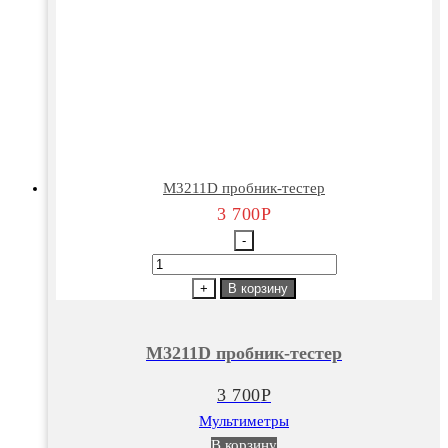
М3211D пробник-тестер
3 700
Р
-
Количество
товара
+
В корзину
М3211D
пробник-
М3211D пробник-тестер
тестер
3 700
Р
Мультиметры
В корзину