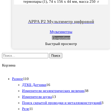
термопары (1), 74 х 156 х 44 мм, масса 250 г
APPA P2 Мультиметр цифровой
Мультиметры
Подробнее
Быстрый просмотр
Найти:
Корзина
1
Разное
110
1
1
ДТКБ Датчики
16
0
6
3
Измерители неэлектрических величин
38
т
т
1
8
Измерители шума
13
о
о
3
т
3
Поиск скрытой проводки и металлоконструкций
3
в
1
в
т
о
т
Реле
11