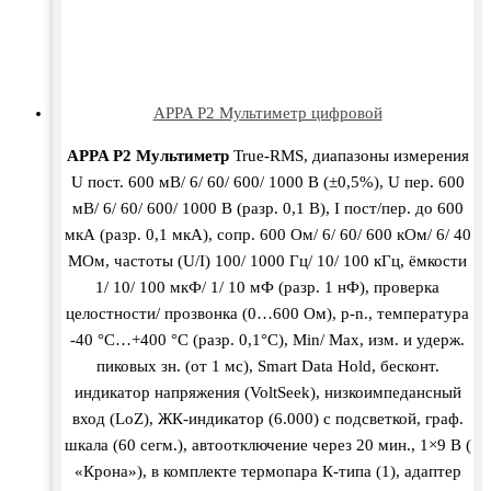
APPA P2 Мультиметр цифровой
APPA P2 Мультиметр
True-RMS, диапазоны измерения
U пост. 600 мВ/ 6/ 60/ 600/ 1000 В (±0,5%), U пер. 600
мВ/ 6/ 60/ 600/ 1000 В (разр. 0,1 В), I пост/пер. до 600
мкА (разр. 0,1 мкА), сопр. 600 Ом/ 6/ 60/ 600 кОм/ 6/ 40
МОм, частоты (U/I) 100/ 1000 Гц/ 10/ 100 кГц, ёмкости
1/ 10/ 100 мкФ/ 1/ 10 мФ (разр. 1 нФ), проверка
целостности/ прозвонка (0…600 Ом), p-n., температура
-40 °С…+400 °С (разр. 0,1°С), Min/ Max, изм. и удерж.
пиковых зн. (от 1 мс), Smart Data Hold, бесконт.
индикатор напряжения (VoltSeek), низкоимпедансный
вход (LoZ), ЖК-индикатор (6.000) с подсветкой, граф.
шкала (60 сегм.), автоотключение через 20 мин., 1×9 В (
«Крона»), в комплекте термопара К-типа (1), адаптер