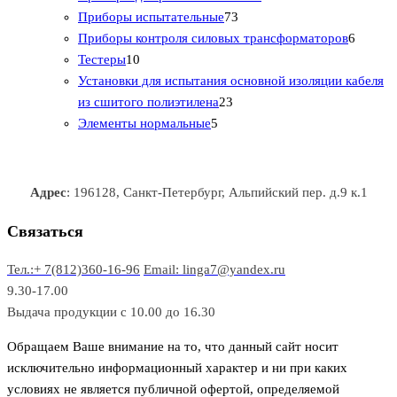
т
а
в
в
7
в
2
р
Приборы испытательные
73
о
а
а
3
т
а
6
Приборы контроля силовых трансформаторов
6
1
в
р
р
т
о
т
Тестеры
10
0
а
о
о
о
в
о
Установки для испытания основной изоляции кабеля
т
р
в
в
2
в
а
в
из сшитого полиэтилена
23
о
о
5
3
а
р
а
Элементы нормальные
5
в
в
т
т
р
а
р
а
о
о
а
о
р
в
в
в
Адрес
: 196128, Санкт-Петербург, Альпийский пер. д.9 к.1
о
а
а
в
р
р
Связаться
о
а
Тел.:+ 7(812)360-16-96
Email: linga7@yandex.ru
в
9.30-17.00
Выдача продукции с 10.00 до 16.30
Обращаем Ваше внимание на то, что данный сайт носит
исключительно информационный характер и ни при каких
условиях не является публичной офертой, определяемой