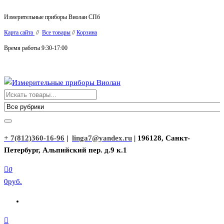
Перейти
Измерительные приборы Виолан СПб
к
Карта сайта
//
Все товары
//
Корзина
содержимому
Время работы 9:30-17:00
Измерительные приборы Виолан
+ 7(812)360-16-96
|
linga7@yandex.ru
| 196128, Санкт-
Петербург, Альпийский пер. д.9 к.1
0
0руб.