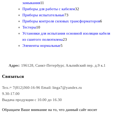
1
в
а
т
т
р
в
замыкания
11
1
р
о
о
о
3
а
Приборы для работы с кабелем
32
т
а
в
в
7
в
2
р
Приборы испытательные
73
о
а
а
3
т
а
6
Приборы контроля силовых трансформаторов
6
1
в
р
р
т
о
т
Тестеры
10
0
а
о
о
о
в
о
Установки для испытания основной изоляции кабеля
т
р
в
в
2
в
а
в
из сшитого полиэтилена
23
о
о
5
3
а
р
а
Элементы нормальные
5
в
в
т
т
р
а
р
а
о
о
а
о
р
в
в
в
Адрес
: 196128, Санкт-Петербург, Альпийский пер. д.9 к.1
о
а
а
в
р
р
Связаться
о
а
Тел.:+ 7(812)360-16-96
Email: linga7@yandex.ru
в
9.30-17.00
Выдача продукции с 10.00 до 16.30
Обращаем Ваше внимание на то, что данный сайт носит