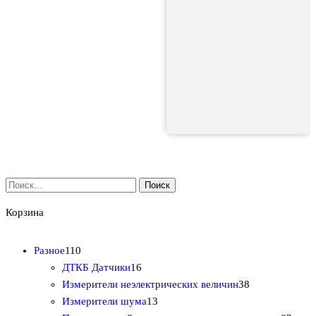
Найти:
Корзина
1
Разное
110
1
1
ДТКБ Датчики
16
0
6
3
Измерители неэлектрических величин
38
т
т
1
8
Измерители шума
13