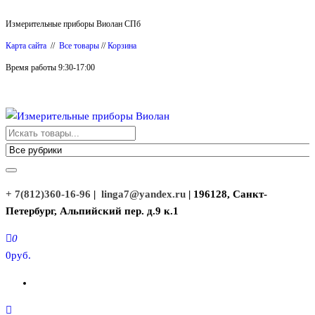
Перейти
Измерительные приборы Виолан СПб
к
Карта сайта
//
Все товары
//
Корзина
содержимому
Время работы 9:30-17:00
Измерительные приборы Виолан
+ 7(812)360-16-96
|
linga7@yandex.ru
| 196128, Санкт-
Петербург, Альпийский пер. д.9 к.1
0
0руб.