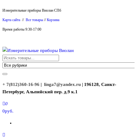
Перейти
Измерительные приборы Виолан СПб
к
Карта сайта
//
Все товары
//
Корзина
содержимому
Время работы 9:30-17:00
Измерительные приборы Виолан
+ 7(812)360-16-96
|
linga7@yandex.ru
| 196128, Санкт-
Петербург, Альпийский пер. д.9 к.1
0
0руб.