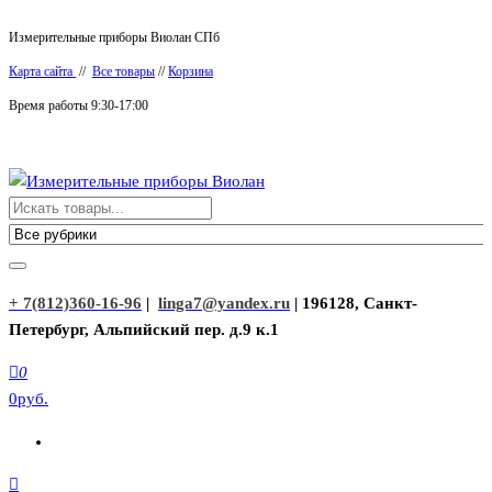
Перейти
Измерительные приборы Виолан СПб
к
Карта сайта
//
Все товары
//
Корзина
содержимому
Время работы 9:30-17:00
Измерительные приборы Виолан
+ 7(812)360-16-96
|
linga7@yandex.ru
| 196128, Санкт-
Петербург, Альпийский пер. д.9 к.1
0
0руб.