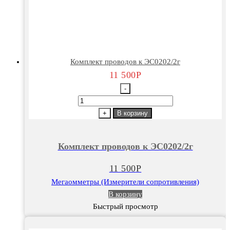
Комплект проводов к ЭС0202/2г
11 500
Р
-
Количество
товара
+
В корзину
Комплект
проводов
Комплект проводов к ЭС0202/2г
к
ЭС0202/2г
11 500
Р
Мегаомметры (Измерители сопротивления)
В корзину
Быстрый просмотр