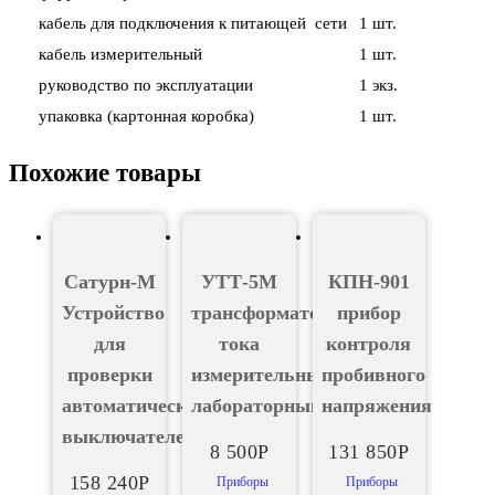
кабель для подключения к питающей сети
1 шт.
кабель измерительный
1 шт.
руководство по эксплуатации
1 экз.
упаковка (картонная коробка)
1 шт.
Похожие товары
Сатурн-М
УТТ-5М
КПН-901
Устройство
трансформатор
прибор
для
тока
контроля
проверки
измерительный
пробивного
автоматических
лабораторный
напряжения
выключателей
8 500
Р
131 850
Р
158 240
Р
Приборы
Приборы