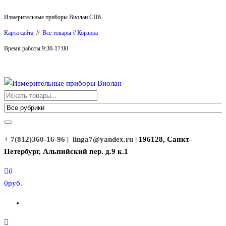
Перейти
Измерительные приборы Виолан СПб
к
Карта сайта
//
Все товары
//
Корзина
содержимому
Время работы 9:30-17:00
Измерительные приборы Виолан
+ 7(812)360-16-96
|
linga7@yandex.ru
| 196128, Санкт-
Петербург, Альпийский пер. д.9 к.1
0
0руб.