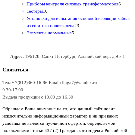
о
а
а
3
т
а
6
Приборы контроля силовых трансформаторов
6
1
в
р
р
т
о
т
Тестеры
10
0
а
о
о
о
в
о
Установки для испытания основной изоляции кабеля
т
р
в
в
2
в
а
в
из сшитого полиэтилена
23
о
о
5
3
а
р
а
Элементы нормальные
5
в
в
т
т
р
а
р
а
о
о
а
о
р
в
в
в
Адрес
: 196128, Санкт-Петербург, Альпийский пер. д.9 к.1
о
а
а
в
р
р
Связаться
о
а
Тел.:+ 7(812)360-16-96
Email: linga7@yandex.ru
в
9.30-17.00
Выдача продукции с 10.00 до 16.30
Обращаем Ваше внимание на то, что данный сайт носит
исключительно информационный характер и ни при каких
условиях не является публичной офертой, определяемой
положениями статьи 437 (2) Гражданского кодекса Российской