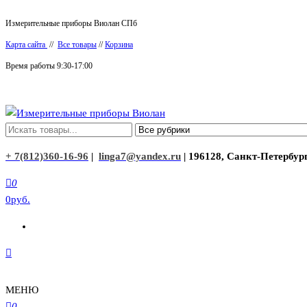
Перейти
Измерительные приборы Виолан СПб
к
Карта сайта
//
Все товары
//
Корзина
содержимому
Время работы 9:30-17:00
Измерительные приборы Виолан
+ 7(812)360-16-96
|
linga7@yandex.ru
| 196128, Санкт-Петербург
0
0руб.
МЕНЮ
0