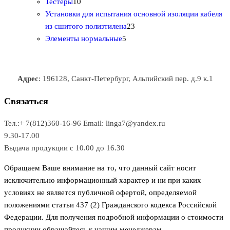
1
в
р
р
т
о
т
Тестеры
10
0
а
о
о
о
в
о
Установки для испытания основной изоляции кабеля
т
р
в
в
2
в
а
в
из сшитого полиэтилена
23
о
о
5
3
а
р
а
Элементы нормальные
5
в
в
т
т
р
а
р
а
о
о
а
о
р
в
в
в
Адрес
: 196128, Санкт-Петербург, Альпийский пер. д.9 к.1
о
а
а
в
р
р
Связаться
о
а
Тел.:+ 7(812)360-16-96
Email: linga7@yandex.ru
в
9.30-17.00
Выдача продукции с 10.00 до 16.30
Обращаем Ваше внимание на то, что данный сайт носит
исключительно информационный характер и ни при каких
условиях не является публичной офертой, определяемой
положениями статьи 437 (2) Гражданского кодекса Российской
Федерации. Для получения подробной информации о стоимости
продукции обращайтесь к нашим менеджерам