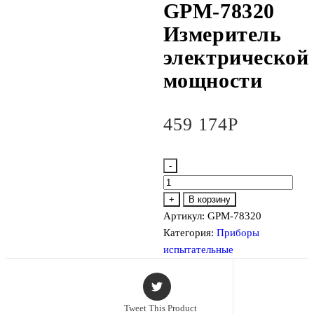
GPM-78320
Измеритель
электрической
мощности
459 174
Р
-
Количество
товара
+
В корзину
GPM-
Артикул:
GPM-78320
78320
Категория:
Приборы
Измеритель
испытательные
электрической
мощности
Tweet This Product