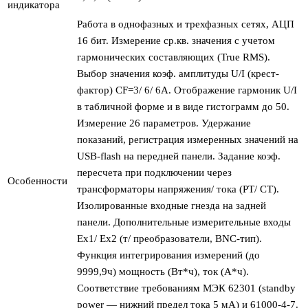
индикатора
Работа в однофазных и трехфазных сетях, АЦП
16 бит. Измерение ср.кв. значения с учетом
гармонических составляющих (True RMS).
Выбор значения коэф. амплитуды U/I (крест-
фактор) CF=3/ 6/ 6А. Отображение гармоник U/I
в табличной форме и в виде гистограмм до 50.
Измерение 26 параметров. Удержание
показаний, регистрация измеренных значений на
USB-flash на передней панели. Задание коэф.
пересчета при подключении через
Особенности
трансформаторы напряжения/ тока (PT/ CT).
Изолированные входные гнезда на задней
панели. Дополнительные измерительные входы
Ex1/ Ex2 (т/ преобразователи, BNC-тип).
Функция интегрирования измерений (до
9999,9ч) мощность (Вт*ч), ток (А*ч).
Соответствие требованиям МЭК 62301 (standby
power — нижний предел тока 5 мА) и 61000-4-7.