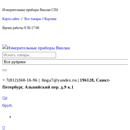
Перейти
Измерительные приборы Виолан СПб
к
Карта сайта
//
Все товары
//
Корзина
содержимому
Время работы 9:30-17:00
Измерительные приборы Виолан
+ 7(812)360-16-96
|
linga7@yandex.ru
| 196128, Санкт-
Петербург, Альпийский пер. д.9 к.1
0
0руб.