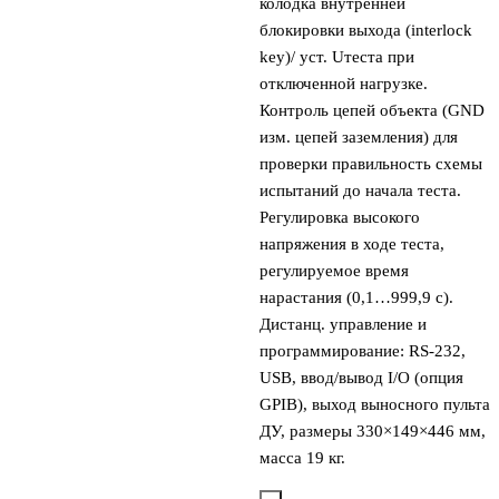
колодка внутренней
блокировки выхода (interlock
key)/ уст. Uтеста при
отключенной нагрузке.
Контроль цепей объекта (GND
изм. цепей заземления) для
проверки правильность схемы
испытаний до начала теста.
Регулировка высокого
напряжения в ходе теста,
регулируемое время
нарастания (0,1…999,9 с).
Дистанц. управление и
программирование: RS-232,
USB, ввод/вывод I/O (опция
GPIB), выход выносного пульта
ДУ, размеры 330×149×446 мм,
масса 19 кг.