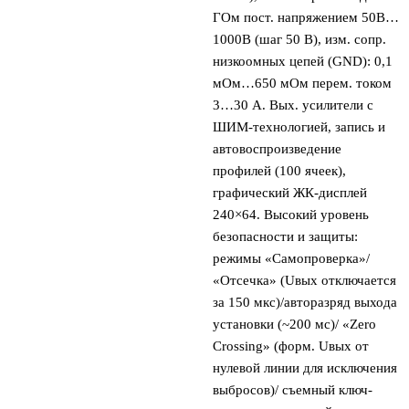
ГОм пост. напряжением 50В…
1000В (шаг 50 В), изм. сопр.
низкоомных цепей (GND): 0,1
мОм…650 мОм перем. током
3…30 А. Вых. усилители с
ШИМ-технологией, запись и
автовоспроизведение
профилей (100 ячеек),
графический ЖК-дисплей
240×64. Высокий уровень
безопасности и защиты:
режимы «Самопроверка»/
«Отсечка» (Uвых отключается
за 150 мкс)/авторазряд выхода
установки (~200 мс)/ «Zero
Crossing» (форм. Uвых от
нулевой линии для исключения
выбросов)/ съемный ключ-