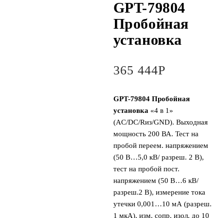
GPT-79804
Пробойная
установка
365 444
Р
GPT-79804 Пробойная
установка
«4 в 1»
(AC/DC/Rиз/GND). Выходная
мощность 200 ВА. Тест на
пробой переем. напряжением
(50 В…5,0 кВ/ разреш. 2 В),
тест на пробой пост.
напряжением (50 В…6 кВ/
разреш.2 В), измерение тока
утечки 0,001…10 мА (разреш.
1 мкА), изм. сопр. изол. до 10