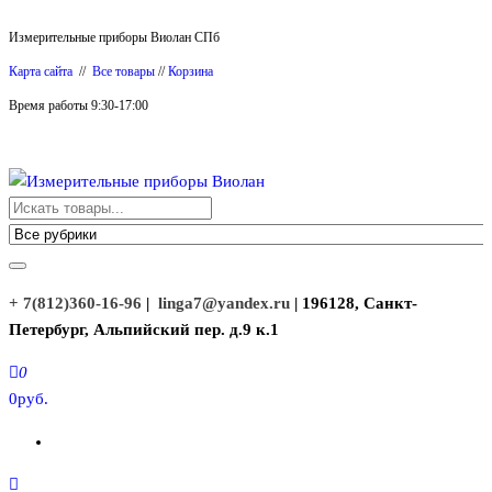
Перейти
Измерительные приборы Виолан СПб
к
Карта сайта
//
Все товары
//
Корзина
содержимому
Время работы 9:30-17:00
Измерительные приборы Виолан
+ 7(812)360-16-96
|
linga7@yandex.ru
| 196128, Санкт-
Петербург, Альпийский пер. д.9 к.1
0
0руб.