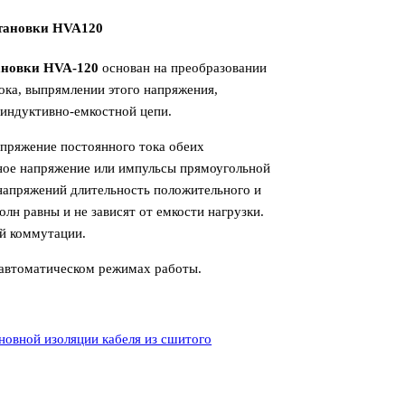
становки HVA120
ановки HVA-120
основан на преобразовании
ока, выпрямлении этого напряжения,
индуктивно-емкостной цепи.
пряжение постоянного тока обеих
ное напряжение или импульсы прямоугольной
апряжений длительность положительного и
лн равны и не зависят от емкости нагрузки.
й коммутации.
в автоматическом режимах работы.
новной изоляции кабеля из сшитого