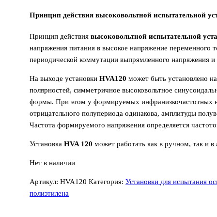
Принцип действия высоковольтной испытательной у
Принцип действия
высоковольтной испытательной уст
напряжения питания в высокое напряжение переменного т
периодической коммутации выпрямленного напряжения и 
На выходе установки
HVA120
может быть установлено на
полярностей, симметричное высоковольтное синусоидаль
формы. При этом у формируемых инфранизкочастотных н
отрицательного полупериода одинакова, амплитуды полуво
Частота формируемого напряжения определяется частото
Установка
HVA 120
может работать как в ручном, так и 
Нет в наличии
Артикул:
HVA120
Категория:
Установки для испытания ос
полиэтилена