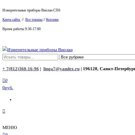
Перейти
Измерительные приборы Виолан СПб
к
Карта сайта
//
Все товары
//
Корзина
содержимому
Время работы 9:30-17:00
Измерительные приборы Виолан
+ 7(812)360-16-96
|
linga7@yandex.ru
| 196128, Санкт-Петербург
0
0руб.
МЕНЮ
0