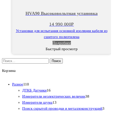
HVA90 Высоковольтная установка
14 990 000
Р
Установки для испытания основной изоляции кабеля из
сшитого полиэтилена
Подробнее
Быстрый просмотр
Найти:
Корзина
1
Разное
110
1
1
ДТКБ Датчики
16
0
6
3
Измерители неэлектрических величин
38
т
т
1
8
Измерители шума
13
о
о
3
т
3
Поиск скрытой проводки и металлоконструкций
3