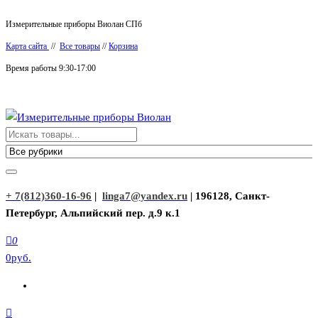
Перейти
Измерительные приборы Виолан СПб
к
Карта сайта
//
Все товары
//
Корзина
содержимому
Время работы 9:30-17:00
Измерительные приборы Виолан
+ 7(812)360-16-96
|
linga7@yandex.ru
| 196128, Санкт-
Петербург, Альпийский пер. д.9 к.1
0
0руб.