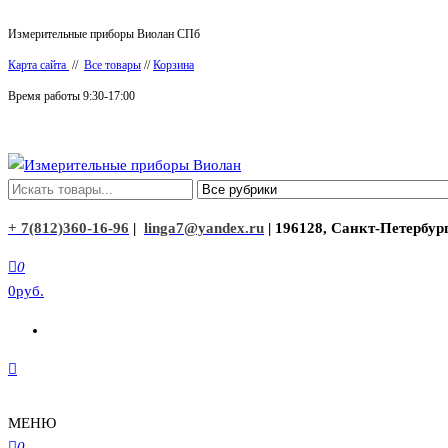
Перейти
Измерительные приборы Виолан СПб
к
Карта сайта
//
Все товары
//
Корзина
содержимому
Время работы 9:30-17:00
Измерительные приборы Виолан
+ 7(812)360-16-96
|
linga7@yandex.ru
| 196128, Санкт-Петербург
0
0руб.
МЕНЮ
0