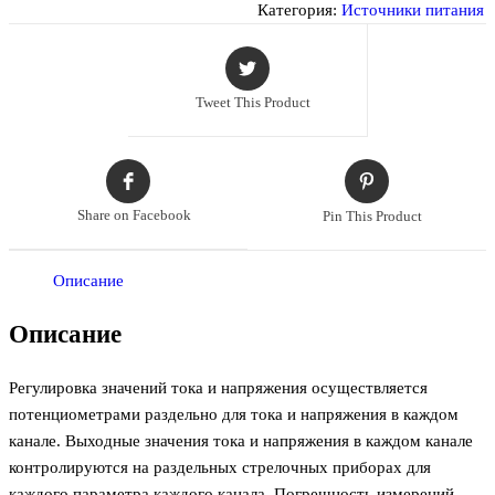
5003-
Категория:
Источники питания
2
лабораторный
блок
Tweet This Product
питания
Share on Facebook
Pin This Product
Описание
Описание
Регулировка значений тока и напряжения осуществляется
потенциометрами раздельно для тока и напряжения в каждом
канале. Выходные значения тока и напряжения в каждом канале
контролируются на раздельных стрелочных приборах для
каждого параметра каждого канала. Погрешность измерений