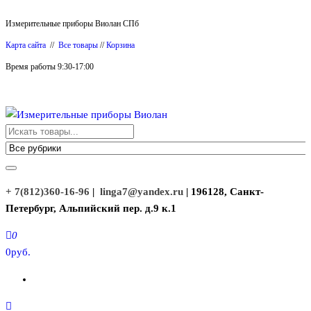
Перейти
Измерительные приборы Виолан СПб
к
Карта сайта
//
Все товары
//
Корзина
содержимому
Время работы 9:30-17:00
Измерительные приборы Виолан
+ 7(812)360-16-96
|
linga7@yandex.ru
| 196128, Санкт-
Петербург, Альпийский пер. д.9 к.1
0
0руб.