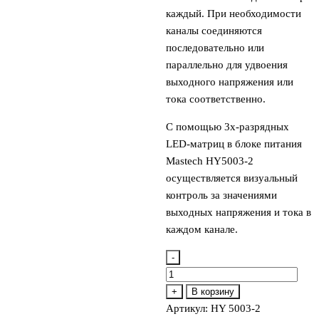
каждый. При необходимости
каналы соединяются
последовательно или
параллельно для удвоения
выходного напряжения или
тока соответственно.
С помощью 3х-разрядных
LED-матриц в блоке питания
Mastech HY5003-2
осуществляется визуальный
контроль за значениями
выходных напряжения и тока в
каждом канале.
-
Количество
товара
+
В корзину
HY
Артикул:
HY 5003-2