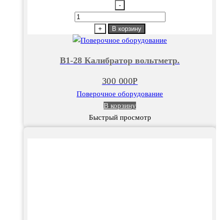
-
Количество
товара
+
В корзину
В1-
28
В1-28 Калибратор вольтметр.
Калибратор
вольтметр.
300 000
Р
Поверочное оборудование
В корзину
Быстрый просмотр