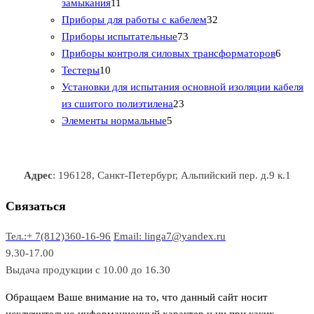
1
в
а
т
т
р
в
замыкания
11
1
р
о
о
о
3
а
Приборы для работы с кабелем
32
т
а
в
в
7
в
2
р
Приборы испытательные
73
о
а
а
3
т
а
6
Приборы контроля силовых трансформаторов
6
1
в
р
р
т
о
т
Тестеры
10
0
а
о
о
о
в
о
Установки для испытания основной изоляции кабеля
т
р
в
в
2
в
а
в
из сшитого полиэтилена
23
о
о
5
3
а
р
а
Элементы нормальные
5
в
в
т
т
р
а
р
а
о
о
а
о
р
в
в
в
Адрес
: 196128, Санкт-Петербург, Альпийский пер. д.9 к.1
о
а
а
в
р
р
Связаться
о
а
Тел.:+ 7(812)360-16-96
Email: linga7@yandex.ru
в
9.30-17.00
Выдача продукции с 10.00 до 16.30
Обращаем Ваше внимание на то, что данный сайт носит