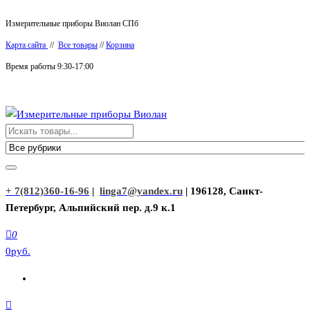
Перейти
Измерительные приборы Виолан СПб
к
Карта сайта
//
Все товары
//
Корзина
содержимому
Время работы 9:30-17:00
Измерительные приборы Виолан
+ 7(812)360-16-96
|
linga7@yandex.ru
| 196128, Санкт-
Петербург, Альпийский пер. д.9 к.1
0
0руб.