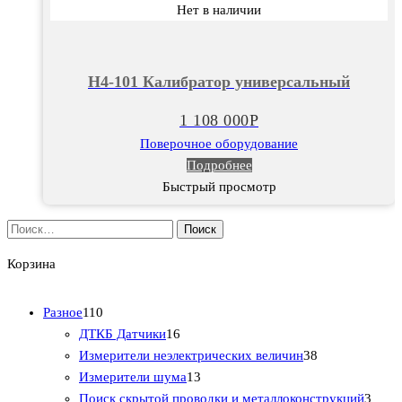
Нет в наличии
Н4-101 Калибратор универсальный
1 108 000
Р
Поверочное оборудование
Подробнее
Быстрый просмотр
Найти:
Корзина
1
Разное
110
1
1
ДТКБ Датчики
16
0
6
3
Измерители неэлектрических величин
38
т
т
1
8
Измерители шума
13
о
о
3
т
3
Поиск скрытой проводки и металлоконструкций
3