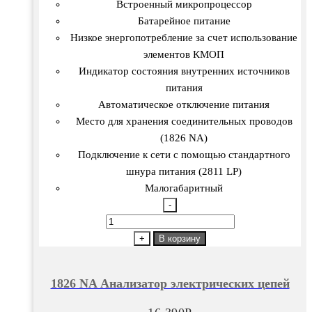
Встроенный микропроцессор
Батарейное питание
Низкое энергопотребление за счет использование
элементов КМОП
Индикатор состояния внутренних источников
питания
Автоматическое отключение питания
Место для хранения соединительных проводов
(1826 NA)
Подключение к сети с помощью стандартного
шнура питания (2811 LP)
Малогабаритный
-
Количество
товара
+
В корзину
1826
NA
1826 NA Анализатор электрических цепей
Анализатор
электрических