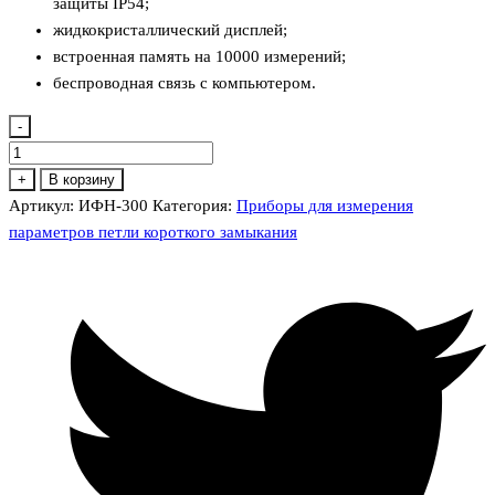
защиты IP54;
жидкокристаллический дисплей;
встроенная память на 10000 измерений;
беспроводная связь с компьютером.
-
Количество
товара
+
В корзину
ИФН-300
Артикул:
ИФН-300
Категория:
Приборы для измерения
Измеритель
параметров петли короткого замыкания
сопротивления
петли
фаза-
нуль,
фаза-
фаза