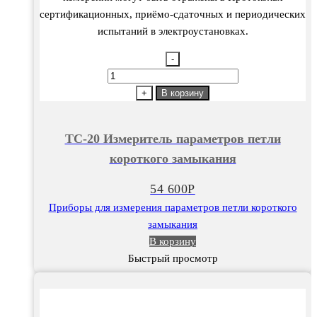
сертификационных, приёмо-сдаточных и периодических
испытаний в электроустановках.
-
Количество
товара
+
В корзину
TC-
20
TC-20 Измеритель параметров петли
Измеритель
короткого замыкания
параметров
петли
54 600
Р
короткого
Приборы для измерения параметров петли короткого
замыкания
замыкания
В корзину
Быстрый просмотр