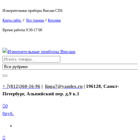
Перейти
Измерительные приборы Виолан СПб
к
Карта сайта
//
Все товары
//
Корзина
содержимому
Время работы 9:30-17:00
Измерительные приборы Виолан
+ 7(812)360-16-96
|
linga7@yandex.ru
| 196128, Санкт-
Петербург, Альпийский пер. д.9 к.1
0
0руб.