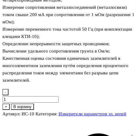
Измерение сопротивления металлосоединений (металлосвязи)
током свыше 200 мА при сопротивлении от 1 мОм (разрешение 1
мОм);
Измерение переменного тока частотой 50 Гц (при комплектации
клещами КТИ-10);
Определение непрерывности защитных проводников;
Вычисление удельного сопротивления грунта в Ом/м;
Качественная оценка состояния единичных заземлителей в
многоэлементном заземлении путём определения процентного
распределения токов между элементами без разрыва цепи
заземлителей.
-
Количество
товара
+
В корзину
ИС-10
Артикул:
ИС-10
Категория:
Измерители параметров эл. цепей
Измеритель
сопротивления
заземления