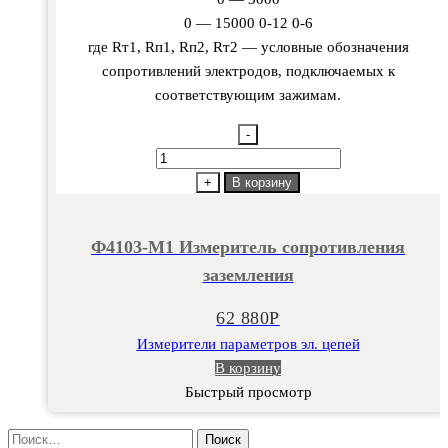
0 — 15000 0-12 0-6
где Rт1, Rп1, Rп2, Rт2 — условные обозначения
сопротивлений электродов, подключаемых к
соответствующим зажимам.
-
Количество
товара
+
В корзину
Ф4103-
М1
Ф4103-М1 Измеритель сопротивления
Измеритель
заземления
сопротивления
заземления
62 880
Р
Измерители параметров эл. цепей
В корзину
Быстрый просмотр
Найти: