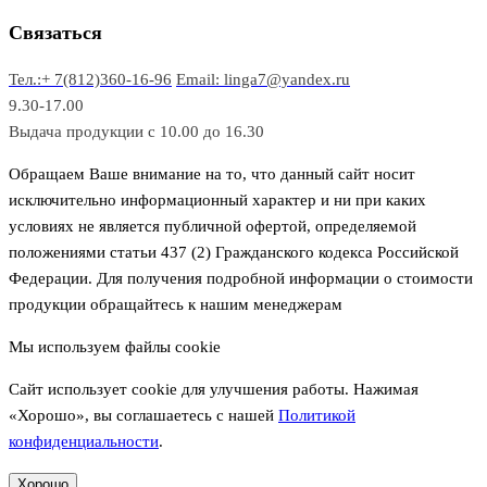
о
а
а
в
р
р
Связаться
о
а
Тел.:+ 7(812)360-16-96
Email: linga7@yandex.ru
в
9.30-17.00
Выдача продукции с 10.00 до 16.30
Обращаем Ваше внимание на то, что данный сайт носит
исключительно информационный характер и ни при каких
условиях не является публичной офертой, определяемой
положениями статьи 437 (2) Гражданского кодекса Российской
Федерации. Для получения подробной информации о стоимости
продукции обращайтесь к нашим менеджерам
Мы используем файлы cookie
Сайт использует cookie для улучшения работы. Нажимая
«Хорошо», вы соглашаетесь с нашей
Политикой
конфиденциальности
.
Хорошо