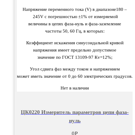
Напряжение
переменного
тока
(V) в
диапазоне
180 –
245V
с
погрешностью
±1%
от
измеряемой
в
еличины
в
цепях
фаза-нуль
и
фаза-заземление
частоты
50, 60
Гц
, в
которых
:
Коэффициент
искажения
синусоидальной
крив
ой
напряжения
имеет
предельно
допустимое
значение
по
ГОСТ
13109-97
Кv
=12%;
Угол
сд
вига фаз
между
током
и
напряжением
может
иметь
значение
от
0
до
60
электрических
градусо
в.
Нет в наличии
ЦК0220 Измеритель параметров цепи фаза-
нуль
0
Р