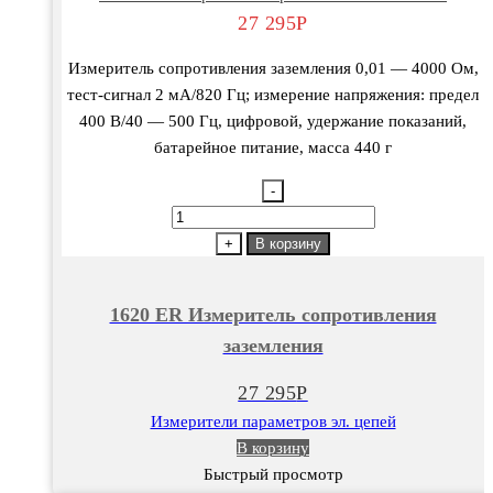
27 295
Р
Измеритель сопротивления заземления 0,01 — 4000 Ом,
тест-сигнал 2 мА/820 Гц; измерение напряжения: предел
400 В/40 — 500 Гц, цифровой, удержание показаний,
батарейное питание, масса 440 г
-
Количество
товара
+
В корзину
1620
ER
1620 ER Измеритель сопротивления
Измеритель
заземления
сопротивления
заземления
27 295
Р
Измерители параметров эл. цепей
В корзину
Быстрый просмотр