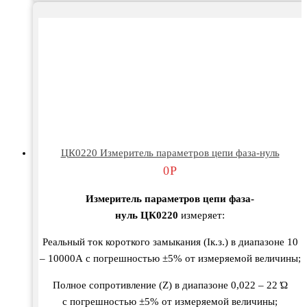
ЦК0220 Измеритель параметров цепи фаза-нуль
0
Р
Измеритель
параметро
в
цепи
фаза-
нуль
ЦК0220
измеряет
:
Реальный
ток
короткого
замыкания
(Ік.з.) в
диапазоне
10
–
10000А
с
погрешностью
±5%
от
измеряемой
в
еличины
;
Полное
сопроти
в
ление
(Z) в
диапазоне
0,022 – 22 Ώ
с
погрешностью
±5%
от
измеряемой
в
еличины
;