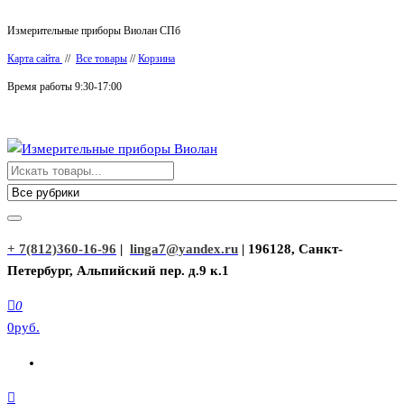
Перейти
Измерительные приборы Виолан СПб
к
Карта сайта
//
Все товары
//
Корзина
содержимому
Время работы 9:30-17:00
Измерительные приборы Виолан
+ 7(812)360-16-96
|
linga7@yandex.ru
| 196128, Санкт-
Петербург, Альпийский пер. д.9 к.1
0
0руб.