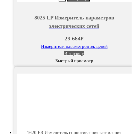
8025
LP
8025 LP Измеритель параметров
Измеритель
электрических сетей
параметров
электрических
29 664
Р
сетей
Измерители параметров эл. цепей
В корзину
Быстрый просмотр
1620 ER Измеритель сопротивления заземления